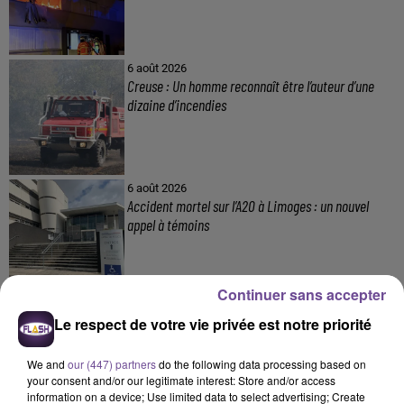
6 août 2026
Creuse : Un homme reconnaît être l’auteur d’une
dizaine d’incendies
6 août 2026
Accident mortel sur l’A20 à Limoges : un nouvel
appel à témoins
Continuer sans accepter
4 août 2026
Le respect de votre vie privée est notre priorité
Haute-Vienne : une aide pour les Jeunes
Agriculteurs
We and
our (447) partners
do the following data processing based on
your consent and/or our legitimate interest: Store and/or access
information on a device; Use limited data to select advertising; Create