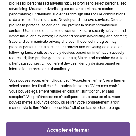
profiles for personalised advertising; Use profiles to select personalised
advertising; Measure advertising performance; Measure content
performance; Understand audiences through statistics or combinations
of data from different sources; Develop and improve services; Create
profiles to personalise content; Use profiles to select personalised
content; Use limited data to select content; Ensure security, prevent and
DERNIERS TITRES
detect fraud, and fix errors; Deliver and present advertising and content;
Save and communicate privacy choices. These technologies may
process personal data such as IP address and browsing data to offer
following functionalities: Identify devices based on information actively
20h44
20h44
20h38
20h38
20h34
20h34
requested; Use precise geolocation data; Match and combine data from
other data sources; Link different devices; Identify devices based on
information transmitted automatically.
Vous pouvez accepter en cliquant sur "Accepter et fermer", ou affiner en
sélectionnant les finalités et/ou partenaires dans "Gérer mes choix".
Vous pouvez également refuser en cliquant sur "Continuer sans
KIM KAY
OGAZUMU
KUNGS
accepter". Vos préférences ne s'appliqueront que pour ce site. Vous
Summer Again
Les Yeux De Laura -
Galaxy
pouvez mettre à jour vos choix, ou retirer votre consentement à tout
Single
moment via le lien "Gérer les cookies" situé en bas de chaque page.
20h30
20h30
20h27
20h27
20h23
20h23
Accepter et fermer