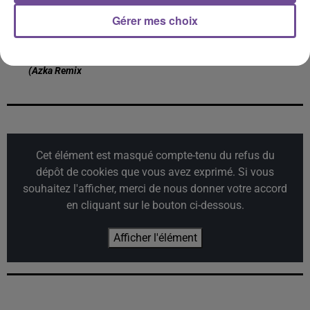
Gérer mes choix
AZKA, IMAGES
AZKA
BOB SINCLAR
Les Démons De Minuit
Obsesion (extended)
I Can't Wait
(azka Remix
Cet élément est masqué compte-tenu du refus du
dépôt de cookies que vous avez exprimé. Si vous
souhaitez l'afficher, merci de nous donner votre accord
en cliquant sur le bouton ci-dessous.
Afficher l'élément