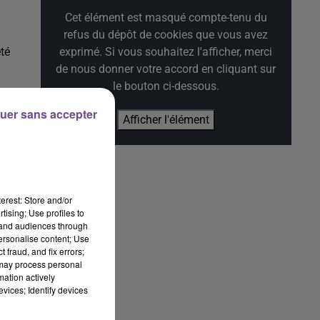
Cet élément est masqué compte-tenu du
refus du dépôt de cookies que vous avez
té
exprimé. Si vous souhaitez l'afficher, merci
de nous donner votre accord en cliquant sur
le bouton ci-dessous.
uer sans accepter
Afficher l'élément
tte
er
erest: Store and/or
tising; Use profiles to
tand audiences through
personalise content; Use
de
 fraud, and fix errors;
 may process personal
mation actively
ur
vices; Identify devices