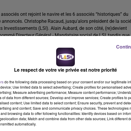
ciés ont rejoint le navire et les 6 associés “historiques” du
annoncés. Christophe Racaud, jusqu'alors président de la socié
s Investissements (LSI). Alain Aubard, de son côté, (re)devient
 nommé Directeur Général - Mandataire social de LSI, tandis que
ement des équipes et de la stratégie de développement des
Contin
 sur un point : le sportif restera toujours au coeur du projet. Ce
leur développement économique, afin de pourquoi pas aller cherch
Le respect de votre vie privée est notre priorité
 de Christophe Racaud. Une belle ambition pour le Limoges
gue il y a seulement 5 ans.
ers
do the following data processing based on your consent and/or our legitimate int
device; Use limited data to select advertising; Create profiles for personalised adver
T"
vertising; Measure advertising performance; Measure content performance; Unders
ns of data from different sources; Develop and improve services; Create profiles to 
ésident du Limoges Handball pour se consacrer à la présidence 
alised content; Use limited data to select content; Ensure security, prevent and detect
ertising and content; Save and communicate privacy choices. These technologies
u club.
"
Cela fait voilà maintenant 10 ans, qu'on est passés au
and browsing data to offer following functionalities: Identify devices based on infor
il de nos besoins, de tout ce qu'on a créé, avec la diversification s
eolocation data; Match and combine data from other data sources; Link different de
il fallait qu'on se réorganise différemment"
, avoue-t-il.
"De fil en
nsmitted automatically.
enne le lead sur tout ce groupe qu'on est en train de créer, pour