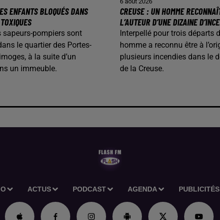
6 août 2026
 DES ENFANTS BLOQUÉS DANS
CREUSE : UN HOMME RECONNAÎ
 TOXIQUES
L’AUTEUR D’UNE DIZAINE D’INC
les sapeurs-pompiers sont
Interpellé pour trois départs 
dans le quartier des Portes-
homme a reconnu être à l’ori
imoges, à la suite d’un
plusieurs incendies dans le 
ans un immeuble.
de la Creuse.
IO
ACTUS
PODCAST
AGENDA
PUBLICITÉS