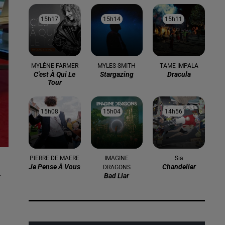
15h17
15h17
15h14
15h14
15h11
15h11
MYLÈNE FARMER
MYLES SMITH
TAME IMPALA
C'est À Qui Le
Stargazing
Dracula
Tour
15h08
15h08
15h04
15h04
14h56
14h56
PIERRE DE MAERE
IMAGINE
Sia
Je Pense À Vous
Chandelier
DRAGONS
-
Bad Liar