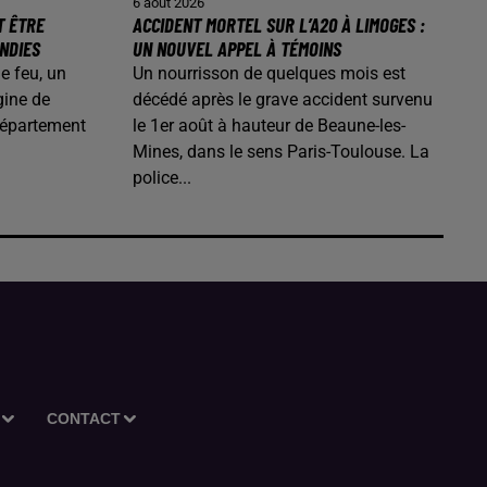
6 août 2026
T ÊTRE
ACCIDENT MORTEL SUR L’A20 À LIMOGES :
ENDIES
UN NOUVEL APPEL À TÉMOINS
de feu, un
Un nourrisson de quelques mois est
gine de
décédé après le grave accident survenu
département
le 1er août à hauteur de Beaune-les-
Mines, dans le sens Paris-Toulouse. La
police...
CONTACT