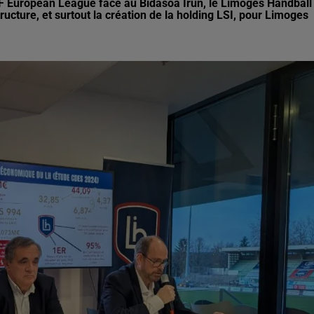
HF European League face au Bidasoa Irun, le Limoges Handball
ture, et surtout la création de la holding LSI, pour Limoges