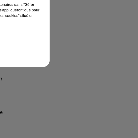
rtenaires dans "Gérer
s'appliqueront que pour
is
les cookies" situé en
is
et
e
va
l
8e