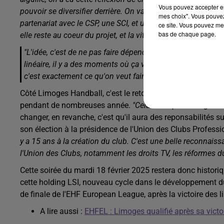
Vous pouvez accepter en 
pouvoir se diversifier derrière. On va créer une branche év
mes choix". Vous pouvez
partenariat avec le CSP, une SCI, et une branche Traiteur... 
ce site. Vous pouvez met
bas de chaque page.
elle reste au coeur du projet, et la vitrine de toutes ces acti
"L'idée, c'est de ne pas faire dépendre les résultats de la 
linéaire, il y a des moments où ça va moins bien. Quand c'es
c'est exactement ce qu'on veut faire"
Alain Aubard, prési
Côté Limoges Handball, c'est le retour d'une tête bien conn
pendant de nombreuses année.
"Cela ne va pas changer m
changer, en revanche, c'est qu'il aura des reponsabilités 
son élection à la présidence de l'Union des Clubs Profess
y a 15 ans à la création du club. C'est une belle reconnaiss
l'Union des Clubs, notamment les droits TV, les réformes d
Cette soirée du mardi 18 février 2025 restera donc histori
cette holding LSI, nouveau cycle dans le développement du 
de finale de l'EHF European League, après la victoire des 
A lire aussi :
EHFEL : Limoges qualifié après sa victoi