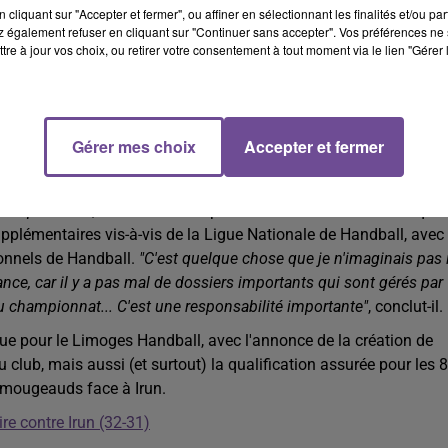
cliquant sur "Accepter et fermer", ou affiner en sélectionnant les finalités et/ou pa
énementielle, on a aussi la Brasserie de Beaublanc en gestion en
 également refuser en cliquant sur "Continuer sans accepter". Vos préférences ne 
On ne pouvait pas garder la seule société sportive qu'est le LH, ma
tre à jour vos choix, ou retirer votre consentement à tout moment via le lien "Gérer 
vités".
société uniquement du sportif. On le sait, dans le sport, c'est jama
t le cas, il faut avoir d'autres choses pour développer l'activité, 
Gérer mes choix
Accepter et fermer
dent du Limoges Handball
ue à la présidence : celle d'Alain Aubard, déjà passé par ce post
on quotidien"
, annonce le néo-président avec un sourire. Ce qui 
supplémentaires vis-à-vis de la Ligue Nationale de Handball, avec
ionnels de Handball.
"C
'est quelque chose que je n'imaginais pas i
ance, car il y a pas mal de dossiers importants qui sont gérés par
u championnat... C'est une responsabilité importante"
, conclut-il.
que pour le Limoges Handball, avec l'annonce de la création de
club, mais aussi (et surtout) la qualification assurée pour les 
limougeauds face à Irun.
re contre Irun (32-31)