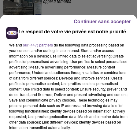
appel à témoins
Continuer sans accepter
4 août 2026
Le respect de votre vie privée est notre priorité
Haute-Vienne : une aide pour les Jeunes
Agriculteurs
We and
our (447) partners
do the following data processing based on
your consent and/or our legitimate interest: Store and/or access
information on a device; Use limited data to select advertising; Create
profiles for personalised advertising; Use profiles to select personalised
advertising; Measure advertising performance; Measure content
performance; Understand audiences through statistics or combinations
of data from different sources; Develop and improve services; Create
profiles to personalise content; Use profiles to select personalised
content; Use limited data to select content; Ensure security, prevent and
detect fraud, and fix errors; Deliver and present advertising and content;
Save and communicate privacy choices. These technologies may
process personal data such as IP address and browsing data to offer
following functionalities: Identify devices based on information actively
requested; Use precise geolocation data; Match and combine data from
other data sources; Link different devices; Identify devices based on
information transmitted automatically.