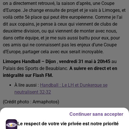
on a directement retrouvé, la saison d’après, une Coupe
d’Europe. Je change ensuite de projet et je vais à Limoges, et
voilà cette 5è place qui peut être européenne. Comme je l’ai
dit aux copains, je pense à ceux qui viennent de clubs de
deuxième division, ou qui viennent de monter avec nous,
dans cette équipe, et je me suis aussi battu pour eux, pour
ces amis qui ne connaissent pas les enjeux d’une Coupe
d’Europe, partager cela avec eux serait incroyable.
Limoges Handball – Dijon
,
vendredi 31 mai à 20h45
au
Palais des Sports de Beaublanc.
A suivre en direct et en
intégralité sur Flash FM.
À lire aussi :
Handball : Le LH et Dunkerque se
neutralisent 32-32
(Crédit photo : Armaphotos)
Continuer sans accepter
Le respect de votre vie privée est notre priorité