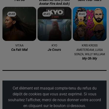
Avatar Fire And Ash)
4h48
4h48
4h45
4h45
4h42
4h42
VITAA
KYO
KRIS KROSS
Ca Fait Mal
Je Cours
AMSTERDAM, LUISA
SONZA, WILLY WILLIAM
My Oh My
Cet élément est masqué compte-tenu du refus du
dépôt de cookies que vous avez exprimé. Si vous
souhaitez l'afficher, merci de nous donner votre accord
en cliquant sur le bouton ci-dessous.