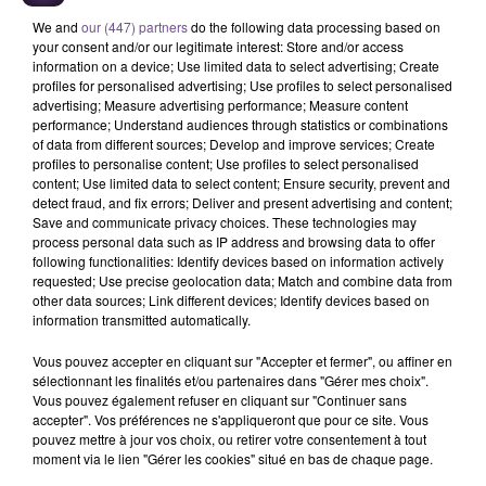
A LA UNE
We and
our (447) partners
do the following data processing based on
your consent and/or our legitimate interest: Store and/or access
information on a device; Use limited data to select advertising; Create
6 août 2026
Creuse : Un homme reconnaît être l’auteur d’une
profiles for personalised advertising; Use profiles to select personalised
advertising; Measure advertising performance; Measure content
dizaine d’incendies
performance; Understand audiences through statistics or combinations
of data from different sources; Develop and improve services; Create
profiles to personalise content; Use profiles to select personalised
content; Use limited data to select content; Ensure security, prevent and
detect fraud, and fix errors; Deliver and present advertising and content;
6 août 2026
Save and communicate privacy choices. These technologies may
Accident mortel sur l’A20 à Limoges : un nouvel
process personal data such as IP address and browsing data to offer
appel à témoins
following functionalities: Identify devices based on information actively
requested; Use precise geolocation data; Match and combine data from
other data sources; Link different devices; Identify devices based on
information transmitted automatically.
4 août 2026
Vous pouvez accepter en cliquant sur "Accepter et fermer", ou affiner en
Haute-Vienne : une aide pour les Jeunes
sélectionnant les finalités et/ou partenaires dans "Gérer mes choix".
Agriculteurs
Vous pouvez également refuser en cliquant sur "Continuer sans
accepter". Vos préférences ne s'appliqueront que pour ce site. Vous
pouvez mettre à jour vos choix, ou retirer votre consentement à tout
moment via le lien "Gérer les cookies" situé en bas de chaque page.