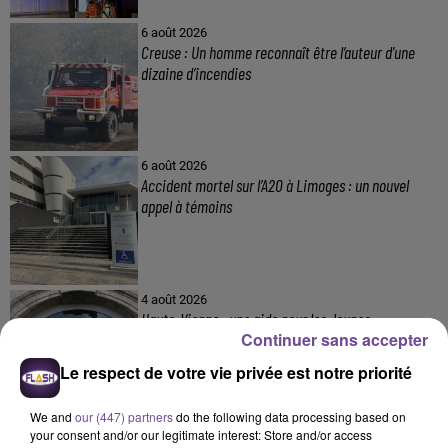
6 août 2026
Creuse : Un homme reconnaît être l’auteur d’une
dizaine d’incendies
6 août 2026
Accident mortel sur l’A20 à Limoges : un nouvel
appel à témoins
4 août 2026
Haute-Vienne : une aide pour les Jeunes
Continuer sans accepter
Agriculteurs
Le respect de votre vie privée est notre priorité
We and
our (447) partners
do the following data processing based on
your consent and/or our legitimate interest: Store and/or access