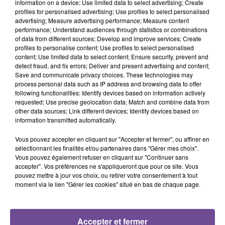
information on a device; Use limited data to select advertising; Create
profiles for personalised advertising; Use profiles to select personalised
advertising; Measure advertising performance; Measure content
performance; Understand audiences through statistics or combinations
DERNIERS TITRES
of data from different sources; Develop and improve services; Create
profiles to personalise content; Use profiles to select personalised
content; Use limited data to select content; Ensure security, prevent and
detect fraud, and fix errors; Deliver and present advertising and content;
20h15
20h15
20h10
20h10
20h05
20h05
Save and communicate privacy choices. These technologies may
process personal data such as IP address and browsing data to offer
following functionalities: Identify devices based on information actively
requested; Use precise geolocation data; Match and combine data from
other data sources; Link different devices; Identify devices based on
information transmitted automatically.
SOUND OF LEGEND
JUSTÄ, JAXSTYLE
BON ENTENDEUR
Vous pouvez accepter en cliquant sur "Accepter et fermer", ou affiner en
San Francisco
Turn The Lights Off
Mourir Sur Scène
sélectionnant les finalités et/ou partenaires dans "Gérer mes choix".
(hypaton Remix)
Vous pouvez également refuser en cliquant sur "Continuer sans
accepter". Vos préférences ne s'appliqueront que pour ce site. Vous
20h02
20h02
19h56
19h56
19h52
19h52
pouvez mettre à jour vos choix, ou retirer votre consentement à tout
moment via le lien "Gérer les cookies" situé en bas de chaque page.
Accepter et fermer