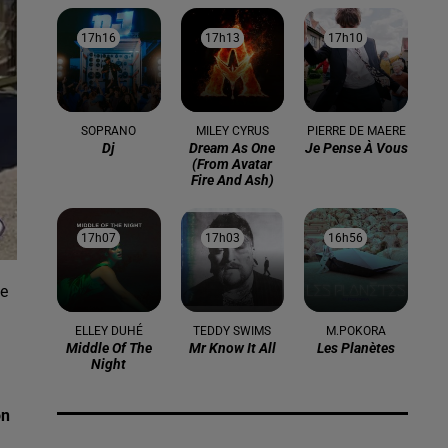
17h16
17h16
17h13
17h13
17h10
17h10
SOPRANO
MILEY CYRUS
PIERRE DE MAERE
Dj
Dream As One
Je Pense À Vous
(from Avatar
Fire And Ash)
17h07
17h07
17h03
17h03
16h56
16h56
de
ELLEY DUHÉ
TEDDY SWIMS
M.POKORA
Middle Of The
Mr Know It All
Les Planètes
Night
on