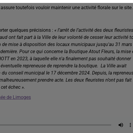
nitialement positionnée
,
elle s’est finalement désistée,
laissant
assure toutefois vouloir maintenir une activité florale sur le site.
rter quelques précisions :
« l’arrêt de l’activité des deux fleuriste
ont fait part à la Ville de leur volonté de cesser leur activité t
ion de mise à disposition des locaux municipaux jusqu'au 31 mars
 dernière. Pour ce qui concerne la Boutique Atout Fleurs, la mise
OTT en 2023, à laquelle elle n'a finalement pas souhaité donner
e éventuelle repreneuse de reprendre la boutique.
La Ville avait
ion du conseil municipal le 17 décembre 2024. Depuis, la repreneu
u malheureusement prendre acte. Les deux fleuristes n’ont pas fait
 cet échec ».
rsée de Limoges