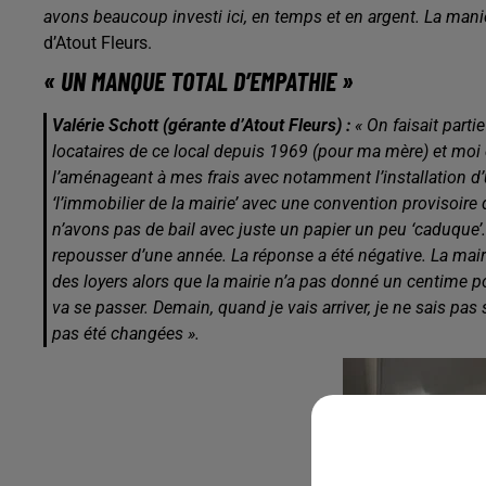
avons beaucoup investi ici, en temps et en argent. La manière
d’Atout Fleurs.
« UN MANQUE TOTAL D’EMPATHIE »
Valérie Schott (gérante d’Atout Fleurs) :
« On faisait part
locataires de ce local depuis 1969 (pour ma mère) et moi dep
l’aménageant à mes frais avec notamment l’installation d
‘l’immobilier de la mairie’ avec une convention provisoir
n’avons pas de bail avec juste un papier un peu ‘caduque’. 
repousser d’une année. La réponse a été négative. La mai
des loyers alors que la mairie n’a pas donné un centime p
va se passer. Demain, quand je vais arriver, je ne sais pas
pas été changées ».