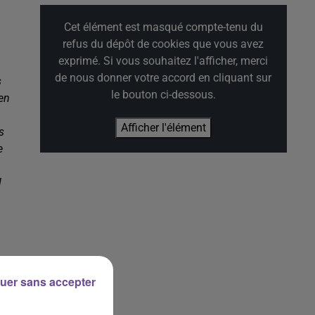
Cet élément est masqué compte-tenu du
refus du dépôt de cookies que vous avez
exprimé. Si vous souhaitez l'afficher, merci
de nous donner votre accord en cliquant sur
s
le bouton ci-dessous.
 en
Afficher l'élément
s
e
l
uer sans accepter