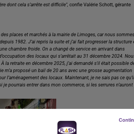
 dont cela s’arrête est difficile",
confie Valérie Schott, gérante
ie des places et marchés à la mairie de Limoges, car nous somme
uis 1982. J’ai repris la suite et j’ai fait progresser la structure
’une chambre froide. On a changé de service en arrivant dans
e d’occupation des locaux qui s’arrêtait au 31 décembre 2024. Nou
À la retraite en décembre 2025, j’ai demandé s'il était possible d
rie m’a proposé un bail de 20 ans avec une grosse augmentation
our l’aménagement des locaux. Maintenant, je ne sais pas ce qu’i
 si je pourrais entrer dans mon commerce, si les serrures n’auront
Contin