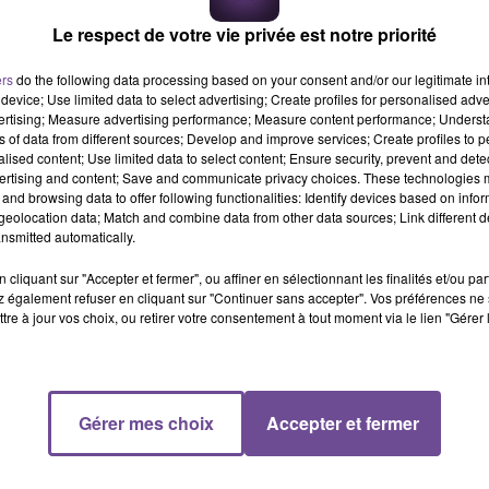
Le respect de votre vie privée est notre priorité
ers
do the following data processing based on your consent and/or our legitimate int
device; Use limited data to select advertising; Create profiles for personalised adver
vertising; Measure advertising performance; Measure content performance; Unders
ns of data from different sources; Develop and improve services; Create profiles to 
alised content; Use limited data to select content; Ensure security, prevent and detect
ertising and content; Save and communicate privacy choices. These technologies
and browsing data to offer following functionalities: Identify devices based on infor
eolocation data; Match and combine data from other data sources; Link different de
nsmitted automatically.
cliquant sur "Accepter et fermer", ou affiner en sélectionnant les finalités et/ou pa
 également refuser en cliquant sur "Continuer sans accepter". Vos préférences ne 
tre à jour vos choix, ou retirer votre consentement à tout moment via le lien "Gérer 
Gérer mes choix
Accepter et fermer
leur clientèle
, attachée à ces commerces présents lors des