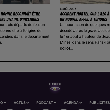
6 août 2026
N HOMME RECONNAÎT ÊTRE
ACCIDENT MORTEL SUR L’A20 À 
UNE DIZAINE D’INCENDIES
UN NOUVEL APPEL À TÉMOINS
our trois départs de feu, un
Un nourrisson de quelques m
onnu être à l’origine de
décédé après le grave accide
ncendies dans le département
le 1er août à hauteur de Beau
e.
Mines, dans le sens Paris-To
police...
IO
ACTUS
PODCAST
AGENDA
PUBLICITÉS