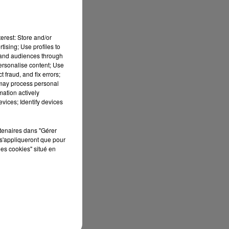
erest: Store and/or
tising; Use profiles to
tand audiences through
personalise content; Use
 fraud, and fix errors;
 may process personal
mation actively
vices; Identify devices
rtenaires dans "Gérer
s'appliqueront que pour
les cookies" situé en