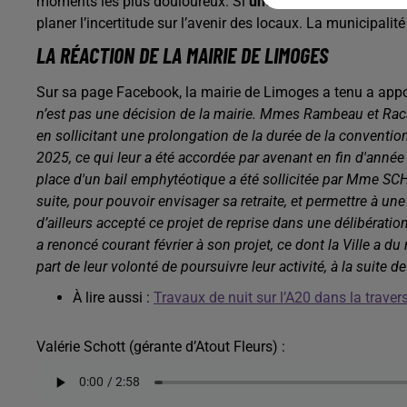
moments les plus douloureux. Si
une repreneuse s'était i
planer l’incertitude sur l’avenir des locaux. La municipalité 
LA RÉACTION DE LA MAIRIE DE LIMOGES
Sur sa page Facebook, la mairie de Limoges a tenu a appo
n’est pas une décision de la mairie. Mmes Rambeau et Racaud 
en sollicitant une prolongation de la durée de la convent
2025, ce qui leur a été accordée par avenant en fin d'année
place d'un bail emphytéotique a été sollicitée par Mme SCH
suite, pour pouvoir envisager sa retraite, et permettre à un
d’ailleurs accepté ce projet de reprise dans une délibérat
a renoncé courant février à son projet, ce dont la Ville a d
part de leur volonté de poursuivre leur activité, à la suite de
À lire aussi :
Travaux de nuit sur l’A20 dans la trave
Valérie Schott (gérante d’Atout Fleurs) :