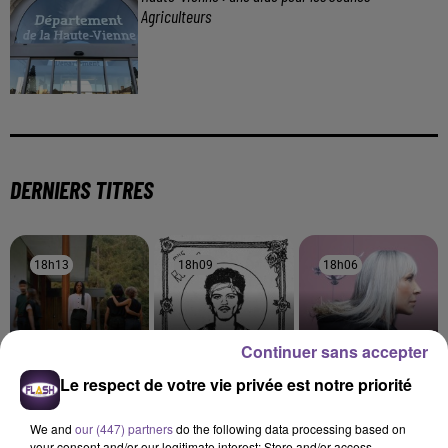
Agriculteurs
DERNIERS TITRES
18h13
18h13
18h09
18h09
18h06
18h06
Continuer sans accepter
Le respect de votre vie privée est notre priorité
Mentissa
BRUNO MARS
ZAZIE
Mamma Mia
I Just Might
Peu Importe
We and
our (447) partners
do the following data processing based on
your consent and/or our legitimate interest: Store and/or access