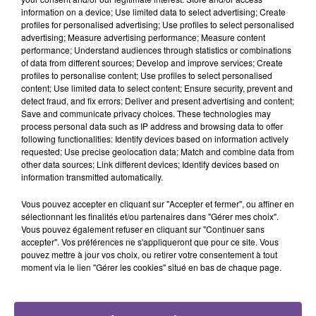
18h03
18h03
17h57
17h57
17h55
17h55
information on a device; Use limited data to select advertising; Create
profiles for personalised advertising; Use profiles to select personalised
advertising; Measure advertising performance; Measure content
performance; Understand audiences through statistics or combinations
of data from different sources; Develop and improve services; Create
profiles to personalise content; Use profiles to select personalised
content; Use limited data to select content; Ensure security, prevent and
ALEX WARREN
CAMERON WHITCOMB
JÉRÉMY FREROT
detect fraud, and fix errors; Deliver and present advertising and content;
Fever Dream
Medusa
Frerot
Save and communicate privacy choices. These technologies may
process personal data such as IP address and browsing data to offer
following functionalities: Identify devices based on information actively
requested; Use precise geolocation data; Match and combine data from
other data sources; Link different devices; Identify devices based on
information transmitted automatically.
Cet élément est masqué compte-tenu du refus du
Vous pouvez accepter en cliquant sur "Accepter et fermer", ou affiner en
dépôt de cookies que vous avez exprimé. Si vous
sélectionnant les finalités et/ou partenaires dans "Gérer mes choix".
souhaitez l'afficher, merci de nous donner votre accord
Vous pouvez également refuser en cliquant sur "Continuer sans
accepter". Vos préférences ne s'appliqueront que pour ce site. Vous
en cliquant sur le bouton ci-dessous.
pouvez mettre à jour vos choix, ou retirer votre consentement à tout
moment via le lien "Gérer les cookies" situé en bas de chaque page.
Afficher l'élément