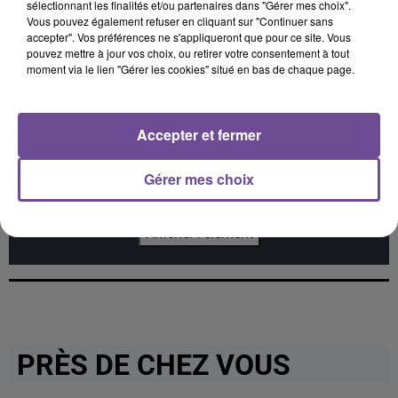
sélectionnant les finalités et/ou partenaires dans "Gérer mes choix".
VITAA
THE WEEKND
ZAHO FEAT. MC SOLAAR
Ca Fait Mal
Save Your Tears
Comme Caroline
Vous pouvez également refuser en cliquant sur "Continuer sans
accepter". Vos préférences ne s'appliqueront que pour ce site. Vous
pouvez mettre à jour vos choix, ou retirer votre consentement à tout
moment via le lien "Gérer les cookies" situé en bas de chaque page.
Cet élément est masqué compte-tenu du refus du
Accepter et fermer
dépôt de cookies que vous avez exprimé. Si vous
souhaitez l'afficher, merci de nous donner votre accord
Gérer mes choix
en cliquant sur le bouton ci-dessous.
Afficher l'élément
PRÈS DE CHEZ VOUS