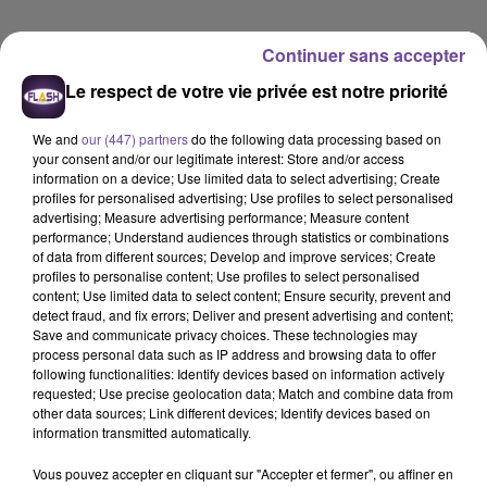
DERNIERS TITRES
Continuer sans accepter
Le respect de votre vie privée est notre priorité
18h19
18h19
18h16
18h16
18h12
18h12
We and
our (447) partners
do the following data processing based on
your consent and/or our legitimate interest: Store and/or access
information on a device; Use limited data to select advertising; Create
profiles for personalised advertising; Use profiles to select personalised
advertising; Measure advertising performance; Measure content
performance; Understand audiences through statistics or combinations
of data from different sources; Develop and improve services; Create
FREYA SKYE
LOLA YOUNG
SHAKIRA FEAT. BURNA
profiles to personalise content; Use profiles to select personalised
Silent Treatment
Messy (clean Edit)
BOY
content; Use limited data to select content; Ensure security, prevent and
Dai Dai
detect fraud, and fix errors; Deliver and present advertising and content;
Save and communicate privacy choices. These technologies may
18h09
18h09
18h06
18h06
18h03
18h03
process personal data such as IP address and browsing data to offer
following functionalities: Identify devices based on information actively
requested; Use precise geolocation data; Match and combine data from
other data sources; Link different devices; Identify devices based on
information transmitted automatically.
Vous pouvez accepter en cliquant sur "Accepter et fermer", ou affiner en