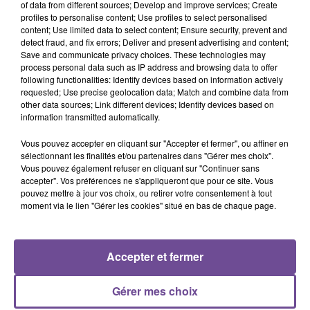
of data from different sources; Develop and improve services; Create
profiles to personalise content; Use profiles to select personalised
content; Use limited data to select content; Ensure security, prevent and
DERNIERS TITRES
detect fraud, and fix errors; Deliver and present advertising and content;
Save and communicate privacy choices. These technologies may
process personal data such as IP address and browsing data to offer
following functionalities: Identify devices based on information actively
4h22
4h22
4h19
4h19
4h15
4h15
requested; Use precise geolocation data; Match and combine data from
other data sources; Link different devices; Identify devices based on
information transmitted automatically.
Vous pouvez accepter en cliquant sur "Accepter et fermer", ou affiner en
sélectionnant les finalités et/ou partenaires dans "Gérer mes choix".
Vous pouvez également refuser en cliquant sur "Continuer sans
SOUND OF LEGEND
SANTA
ORIA
accepter". Vos préférences ne s'appliqueront que pour ce site. Vous
San Francisco
Recommence-Moi
Soirée Mondaine
pouvez mettre à jour vos choix, ou retirer votre consentement à tout
moment via le lien "Gérer les cookies" situé en bas de chaque page.
4h12
4h12
4h08
4h08
4h06
4h06
Accepter et fermer
Gérer mes choix
RAYE
ENRIQUE IGLESIAS
BORMIN'