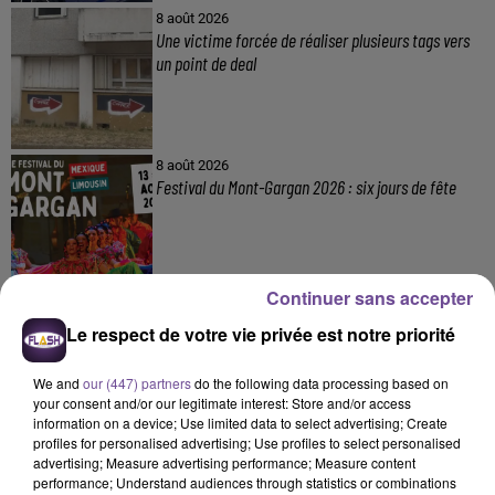
8 août 2026
Une victime forcée de réaliser plusieurs tags vers
un point de deal
8 août 2026
Festival du Mont-Gargan 2026 : six jours de fête
Continuer sans accepter
7 août 2026
Le respect de votre vie privée est notre priorité
Incendie : des enfants bloqués dans les fumées
toxiques
We and
our (447) partners
do the following data processing based on
your consent and/or our legitimate interest: Store and/or access
information on a device; Use limited data to select advertising; Create
profiles for personalised advertising; Use profiles to select personalised
advertising; Measure advertising performance; Measure content
performance; Understand audiences through statistics or combinations