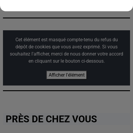
Where Is My Husband
Subeme La Radio
Boys Don't Cry
Cet élément est masqué compte-tenu du refus du
dépôt de cookies que vous avez exprimé. Si vous
souhaitez l'afficher, merci de nous donner votre accord
en cliquant sur le bouton ci-dessous.
Afficher l'élément
PRÈS DE CHEZ VOUS