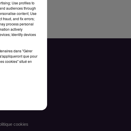
tising; Use profiles to
tand audiences through
personalise content; Use
 fraud, and fix errors;
 may process personal
mation actively
vices; Identify devices
rtenaires dans "Gérer
s'appliqueront que pour
les cookies" situé en
CONTACT
litique cookies