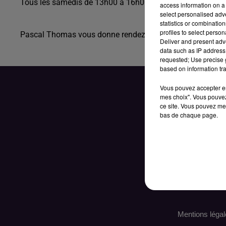
Tous les samedis de 13h00 à 16h00.
access information on a 
select personalised ad
statistics or combinatio
profiles to select person
Pascal Thomas vous donne rendez-vous tous les samedi en
Deliver and present adv
data such as IP address 
requested; Use precise g
based on information tra
Vous pouvez accepter en 
mes choix". Vous pouvez
ce site. Vous pouvez met
bas de chaque page.
ACCUEIL
RAD
Mentions légal