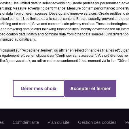
device; Use limited data to select advertising; Create profiles for personalised adver
vertising; Measure advertising performance; Measure content performance; Unders
ns of data from different sources; Develop and improve services; Create profiles to 
alised content; Use limited data to select content; Ensure security, prevent and detect
tre 13h et 16h pour le 13/16 du week-end !
ertising and content; Save and communicate privacy choices. These technologies
and browsing data to offer following functionalities: Identify devices based on infor
eolocation data; Match and combine data from other data sources; Link different de
nsmitted automatically.
cliquant sur "Accepter et fermer", ou affiner en sélectionnant les finalités et/ou pa
 également refuser en cliquant sur "Continuer sans accepter". Vos préférences ne 
tre à jour vos choix, ou retirer votre consentement à tout moment via le lien "Gérer 
IO
ACTUS
PODCAST
AGENDA
PUBLICITÉS
Gérer mes choix
Accepter et fermer
es
Confidentialité
Plan du site
Gestion des cookies
Po