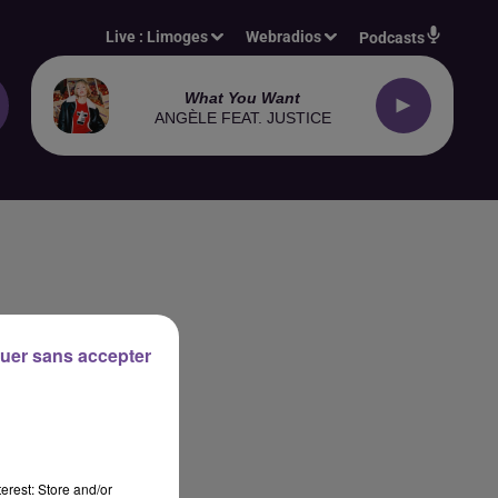
Live :
Limoges
Webradios
Podcasts
What You Want
ANGÈLE FEAT. JUSTICE
uer sans accepter
erest: Store and/or