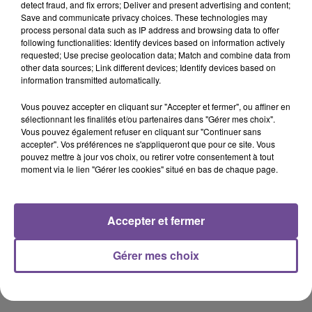
detect fraud, and fix errors; Deliver and present advertising and content;
0:00
55 min 56 sec
Save and communicate privacy choices. These technologies may
process personal data such as IP address and browsing data to offer
following functionalities: Identify devices based on information actively
requested; Use precise geolocation data; Match and combine data from
other data sources; Link different devices; Identify devices based on
23 mars 2021 - 55 min 56 sec
information transmitted automatically.
LA VOYANCE EN DIRECT DU MERCREDI 3 FÉVRIER 2021 PAR FLASH
Vous pouvez accepter en cliquant sur "Accepter et fermer", ou affiner en
FM
sélectionnant les finalités et/ou partenaires dans "Gérer mes choix".
Vous pouvez également refuser en cliquant sur "Continuer sans
accepter". Vos préférences ne s'appliqueront que pour ce site. Vous
Flash FM : La Voyance En Direct tous les mercredis soirs
pouvez mettre à jour vos choix, ou retirer votre consentement à tout
moment via le lien "Gérer les cookies" situé en bas de chaque page.
entre 19h et 21h. Avec Laurent Gérald et Marylou. Notre
Voyante Marylou répond à vos questions tous les mercredis
soir. Emission du mercredi 3 février 2021 avec Corinne,
Accepter et fermer
Isabelle, Valérie, Jérôme et Alexandra. Pour participer à
l’émission et en savoir plus sur votre avenir, inscrivez vous
par mail en envoyant votre nom, date de naissance, numéro
Gérer mes choix
de téléphone ainsi que la question que vous souhaiterez
poser à Marylou. inscrivez-vous par mail ici