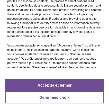
profiles to personalise content; Use profiles to select personalised
0:00
49 min 15 sec
content; Use limited data to select content; Ensure security, prevent and
detect fraud, and fix errors; Deliver and present advertising and content;
Save and communicate privacy choices. These technologies may
process personal data such as IP address and browsing data to offer
following functionalities: Identify devices based on information actively
15 juin 2022 - 49 min 15 sec
requested; Use precise geolocation data; Match and combine data from
other data sources; Link different devices; Identify devices based on
LA VOYANCE EN DIRECT DU MERCREDI 25 MAI 2022 PAR FLASH FM
information transmitted automatically.
Vous pouvez accepter en cliquant sur "Accepter et fermer", ou affiner en
Flash FM : La Voyance En Direct tous les mercredis soirs
sélectionnant les finalités et/ou partenaires dans "Gérer mes choix".
entre 19h et 21h.
Vous pouvez également refuser en cliquant sur "Continuer sans
accepter". Vos préférences ne s'appliqueront que pour ce site. Vous
Avec Laurent Gérald et Marylou.
pouvez mettre à jour vos choix, ou retirer votre consentement à tout
moment via le lien "Gérer les cookies" situé en bas de chaque page.
Notre voyante Marylou répond à vos questions tous les
mercredis soir.
Accepter et fermer
Emission du
mercredi 25 mai 2022
avec Elise, Dylan,
Bouchra, Alima.
Gérer mes choix
Pour participer à l’émission et en savoir plus sur votre avenir,
inscrivez vous par mail en envoyant votre nom, date de