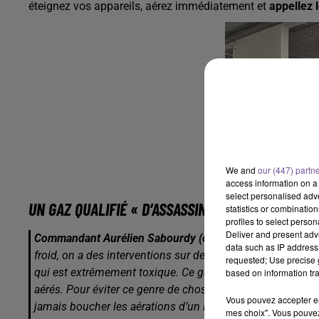
éteignez vos appareils, aérez immédiatement et
appellez 
We and
our (447) partn
access information on a 
select personalised ad
UN GAZ QUALIFIÉ « D’ASSASSIN SILENCIEUX »
statistics or combinatio
profiles to select person
Deliver and present adv
Commandant Aurélien Sabourdy (chef du groupement pré
data such as IP address 
froid, on a des interventions sur des intoxications au mon
requested; Use precise g
qui est extrêmement toxique. Ce gaz est lié à la combust
based on information tra
aérés. Pour éviter ce genre de chose, il y a quelques règles
Vous pouvez accepter en 
jamais boucher les aérations d’un logement. Sur la Haute
mes choix". Vous pouvez