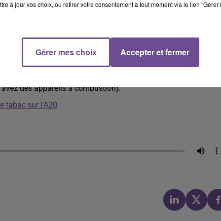
tre à jour vos choix, ou retirer votre consentement à tout moment via le lien "Gérer 
et vos conduits d’évacuation par un professionnel qualifié.
Gérer mes choix
Accepter et fermer
ffage
comme des barbecues, des braseros, ou des groupes
 avez des appareils à combustion).
e tabac sur l’A20