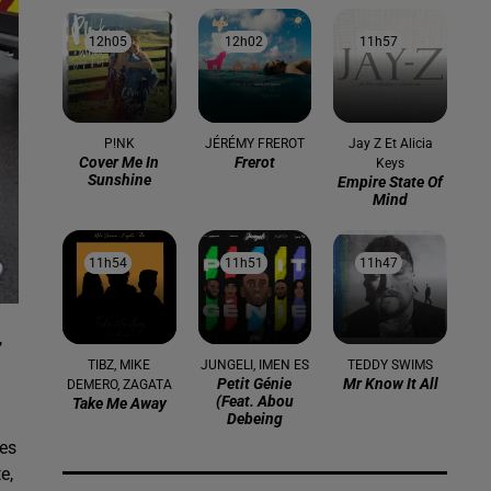
12h05
12h05
12h02
12h02
11h57
11h57
P!NK
JÉRÉMY FREROT
Jay Z Et Alicia
Cover Me In
Frerot
Keys
Sunshine
Empire State Of
Mind
11h54
11h54
11h51
11h51
11h47
11h47
,
.
TIBZ, MIKE
JUNGELI, IMEN ES
TEDDY SWIMS
Petit Génie
Mr Know It All
DEMERO, ZAGATA
(feat. Abou
Take Me Away
Debeing
ses
e,