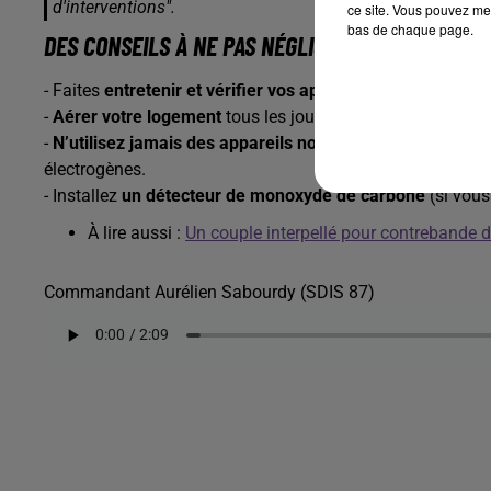
d'interventions".
ce site. Vous pouvez met
bas de chaque page.
DES CONSEILS À NE PAS NÉGLIGER
- Faites
entretenir et vérifier vos appareils de chauffage
-
Aérer votre logement
tous les jours, même en hiver
-
N’utilisez jamais des appareils non prévus pour le chau
électrogènes.
- Installez
un détecteur de monoxyde de carbone
(si vous
À lire aussi :
Un couple interpellé pour contrebande d
Commandant Aurélien Sabourdy (SDIS 87)