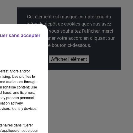
Cet élément est masqué compte-tenu du
refus du dépôt de cookies que vous avez
exprimé. Si vous souhaitez l'afficher, merci
uer sans accepter
de nous donner votre accord en cliquant sur
le bouton ci-dessous.
Afficher l'élément
erest: Store and/or
tising; Use profiles to
tand audiences through
personalise content; Use
 fraud, and fix errors;
 may process personal
e
mation actively
et
vices; Identify devices
rtenaires dans "Gérer
s'appliqueront que pour