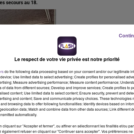
les secours au 18.
Contin
Le respect de votre vie privée est notre priorité
ers
do the following data processing based on your consent and/or our legitimate int
device; Use limited data to select advertising; Create profiles for personalised adver
vertising; Measure advertising performance; Measure content performance; Unders
ns of data from different sources; Develop and improve services; Create profiles to 
alised content; Use limited data to select content; Ensure security, prevent and detect
ertising and content; Save and communicate privacy choices. These technologies
vention des risques SDIS 87) :
« On est rentré dans la période d
and browsing data to offer following functionalities: Identify devices based on infor
oxyde de carbone. C’est un gaz qualifié « d’assassin silencieux » 
eolocation data; Match and combine data from other data sources; Link different de
ion des appareils de chauffage mal réglés dans les locaux mal
nsmitted automatically.
 à respecter. Faire entretenir ses appareils de chauffage et ne
cliquant sur "Accepter et fermer", ou affiner en sélectionnant les finalités et/ou pa
-Vienne, chaque année nous réalisons une vingtaine
 également refuser en cliquant sur "Continuer sans accepter". Vos préférences ne 