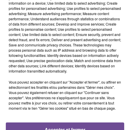
information on a device; Use limited data to select advertising; Create
profiles for personalised advertising; Use profiles to select personalised
advertising; Measure advertising performance; Measure content
performance; Understand audiences through statistics or combinations
of data from different sources; Develop and improve services; Create
profiles to personalise content; Use profiles to select personalised
content; Use limited data to select content; Ensure security, prevent and
BRUNO MARS
TEDDY SWIMS
MAJOR LAZER
detect fraud, and fix errors; Deliver and present advertising and content;
I Just Might
Mr Know It All
Lean On
Save and communicate privacy choices. These technologies may
process personal data such as IP address and browsing data to offer
following functionalities: Identify devices based on information actively
requested; Use precise geolocation data; Match and combine data from
other data sources; Link different devices; Identify devices based on
information transmitted automatically.
Cet élément est masqué compte-tenu du refus du
Vous pouvez accepter en cliquant sur "Accepter et fermer", ou affiner en
dépôt de cookies que vous avez exprimé. Si vous
sélectionnant les finalités et/ou partenaires dans "Gérer mes choix".
souhaitez l'afficher, merci de nous donner votre accord
Vous pouvez également refuser en cliquant sur "Continuer sans
en cliquant sur le bouton ci-dessous.
accepter". Vos préférences ne s'appliqueront que pour ce site. Vous
pouvez mettre à jour vos choix, ou retirer votre consentement à tout
moment via le lien "Gérer les cookies" situé en bas de chaque page.
Afficher l'élément
Accepter et fermer