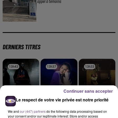
appel à témoins
DERNIERS TITRES
13h43
13h43
13h37
13h37
13h33
13h33
Continuer sans accepter
Le respect de votre vie privée est notre priorité
Dadju
FREYA SKYE
DERMOT KENNEDY
Reine
Silent Treatment
Power Over Me
We and
our (447) partners
do the following data processing based on
your consent and/or our legitimate interest: Store and/or access
13h30
13h30
13h24
13h24
13h17
13h17