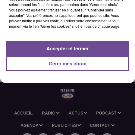
sélectionnant les finalités et/ou partenaires dans "Gérer mes choix".
Vous pouvez également refuser en cliquant sur "Continuer sans
accepter". Vos préférences ne s'appliqueront que pour ce site. Vous
28 février 2026 - 2 min 6 sec
pouvez mettre à jour vos choix, ou retirer votre consentement à tout
moment via le lien "Gérer les cookies" situé en bas de chaque page.
L'ACTU-RÉGION FLASH FM DU 28 02 2026 12H30
Accepter et fermer
L'actu-région Flash FM du 28 02 2026 12h30
Gérer mes choix
ACCUEIL
RADIO
ACTUS
PODCAST
AGENDA
PUBLICITÉS
CONTACT