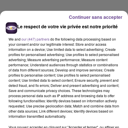
Continuer sans accepter
Le respect de votre vie privée est notre priorité
We and
our (447) partners
do the following data processing based on
your consent and/or our legitimate interest: Store and/or access
information on a device; Use limited data to select advertising; Create
profiles for personalised advertising; Use profiles to select personalised
advertising; Measure advertising performance; Measure content
performance; Understand audiences through statistics or combinations
of data from different sources; Develop and improve services; Create
profiles to personalise content; Use profiles to select personalised
content; Use limited data to select content; Ensure security, prevent and
detect fraud, and fix errors; Deliver and present advertising and content;
Save and communicate privacy choices. These technologies may
process personal data such as IP address and browsing data to offer
Flash FM
following functionalities: Identify devices based on information actively
requested; Use precise geolocation data; Match and combine data from
Flash FM Actu-Région
other data sources; Link different devices; Identify devices based on
information transmitted automatically.
0:00
2 min 6 sec
Vous pouvez accepter en cliquant sur "Accepter et fermer", ou affiner en