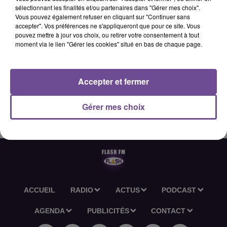
sélectionnant les finalités et/ou partenaires dans "Gérer mes choix".
Vous pouvez également refuser en cliquant sur "Continuer sans
accepter". Vos préférences ne s'appliqueront que pour ce site. Vous
27 mai 2026 - 2 min 35 sec
pouvez mettre à jour vos choix, ou retirer votre consentement à tout
moment via le lien "Gérer les cookies" situé en bas de chaque page.
L'ACTU-RÉGION FLASH FM DU 27 05 2026 18H30
Accepter et fermer
L'actu-région Flash FM du 27 05 2026 18h30
Gérer mes choix
ACCUEIL
RADIO
ACTUS
PODCAST
AGENDA
PUBLICITÉS
CONTACT