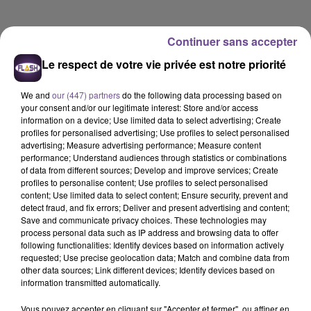
Continuer sans accepter
Le respect de votre vie privée est notre priorité
We and
our (447) partners
do the following data processing based on
your consent and/or our legitimate interest: Store and/or access
information on a device; Use limited data to select advertising; Create
profiles for personalised advertising; Use profiles to select personalised
advertising; Measure advertising performance; Measure content
performance; Understand audiences through statistics or combinations
of data from different sources; Develop and improve services; Create
profiles to personalise content; Use profiles to select personalised
content; Use limited data to select content; Ensure security, prevent and
detect fraud, and fix errors; Deliver and present advertising and content;
Save and communicate privacy choices. These technologies may
process personal data such as IP address and browsing data to offer
Flash FM
following functionalities: Identify devices based on information actively
requested; Use precise geolocation data; Match and combine data from
L'actu-région Flash FM du 27 05 2026 18h30
other data sources; Link different devices; Identify devices based on
information transmitted automatically.
0:00
2 min 35 sec
Vous pouvez accepter en cliquant sur "Accepter et fermer", ou affiner en