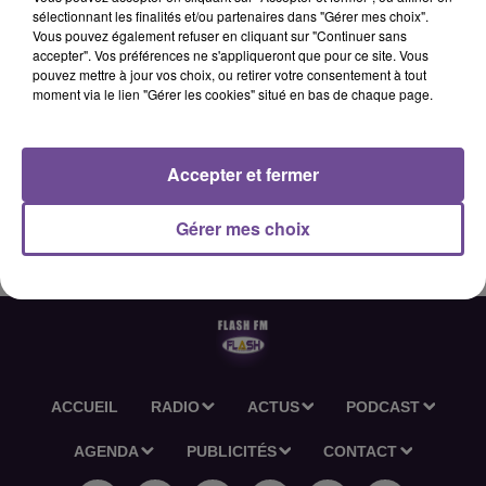
sélectionnant les finalités et/ou partenaires dans "Gérer mes choix".
Vous pouvez également refuser en cliquant sur "Continuer sans
accepter". Vos préférences ne s'appliqueront que pour ce site. Vous
27 février 2026 - 2 min 36 sec
pouvez mettre à jour vos choix, ou retirer votre consentement à tout
moment via le lien "Gérer les cookies" situé en bas de chaque page.
L'ACTU-RÉGION FLASH FM DU 27 02 2026 18H30
Accepter et fermer
L'actu-région Flash FM du 27 02 2026 18h30
Gérer mes choix
ACCUEIL
RADIO
ACTUS
PODCAST
AGENDA
PUBLICITÉS
CONTACT