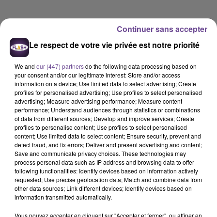
Continuer sans accepter
Le respect de votre vie privée est notre priorité
We and
our (447) partners
do the following data processing based on
your consent and/or our legitimate interest: Store and/or access
information on a device; Use limited data to select advertising; Create
profiles for personalised advertising; Use profiles to select personalised
advertising; Measure advertising performance; Measure content
performance; Understand audiences through statistics or combinations
of data from different sources; Develop and improve services; Create
profiles to personalise content; Use profiles to select personalised
content; Use limited data to select content; Ensure security, prevent and
detect fraud, and fix errors; Deliver and present advertising and content;
Save and communicate privacy choices. These technologies may
process personal data such as IP address and browsing data to offer
Flash FM
following functionalities: Identify devices based on information actively
requested; Use precise geolocation data; Match and combine data from
Flash FM Actu-Région
other data sources; Link different devices; Identify devices based on
information transmitted automatically.
0:00
2 min 36 sec
Vous pouvez accepter en cliquant sur "Accepter et fermer", ou affiner en