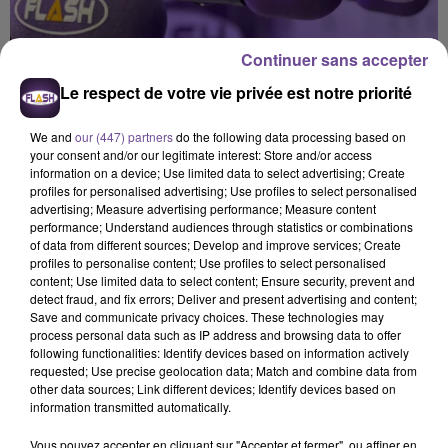
Continuer sans accepter
Le respect de votre vie privée est notre priorité
We and
our (447) partners
do the following data processing based on
your consent and/or our legitimate interest: Store and/or access
information on a device; Use limited data to select advertising; Create
profiles for personalised advertising; Use profiles to select personalised
advertising; Measure advertising performance; Measure content
performance; Understand audiences through statistics or combinations
of data from different sources; Develop and improve services; Create
profiles to personalise content; Use profiles to select personalised
content; Use limited data to select content; Ensure security, prevent and
detect fraud, and fix errors; Deliver and present advertising and content;
Save and communicate privacy choices. These technologies may
process personal data such as IP address and browsing data to offer
Flash FM
following functionalities: Identify devices based on information actively
requested; Use precise geolocation data; Match and combine data from
L'actu-région Flash FM du 25 06 2026 12h30
other data sources; Link different devices; Identify devices based on
information transmitted automatically.
0:00
2 min 35 sec
Vous pouvez accepter en cliquant sur "Accepter et fermer", ou affiner en