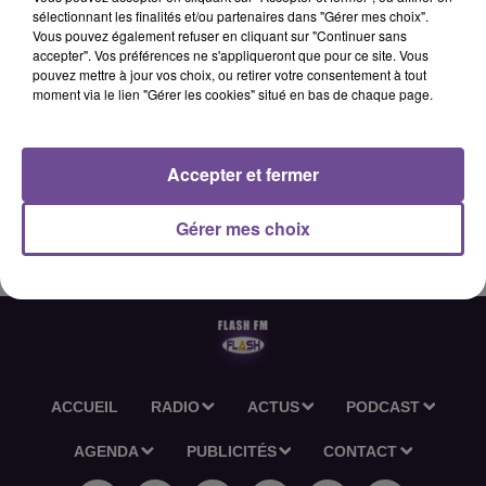
sélectionnant les finalités et/ou partenaires dans "Gérer mes choix".
Vous pouvez également refuser en cliquant sur "Continuer sans
accepter". Vos préférences ne s'appliqueront que pour ce site. Vous
25 juin 2026 - 2 min 35 sec
pouvez mettre à jour vos choix, ou retirer votre consentement à tout
moment via le lien "Gérer les cookies" situé en bas de chaque page.
L'ACTU-RÉGION FLASH FM DU 25 06 2026 12H30
Accepter et fermer
L'actu-région Flash FM du 25 06 2026 12h30
Gérer mes choix
ACCUEIL
RADIO
ACTUS
PODCAST
AGENDA
PUBLICITÉS
CONTACT