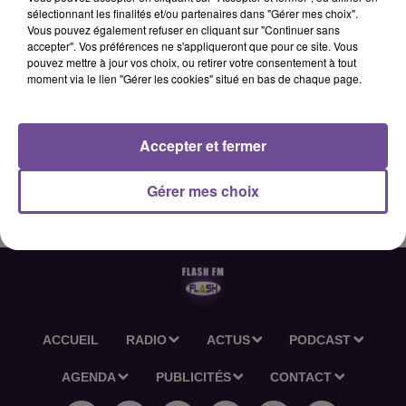
sélectionnant les finalités et/ou partenaires dans "Gérer mes choix".
Vous pouvez également refuser en cliquant sur "Continuer sans
accepter". Vos préférences ne s'appliqueront que pour ce site. Vous
23 janvier 2026 - 2 min 36 sec
pouvez mettre à jour vos choix, ou retirer votre consentement à tout
moment via le lien "Gérer les cookies" situé en bas de chaque page.
L'ACTU-RÉGION FLASH FM DU 23 01 2026 06H30
Accepter et fermer
L'actu-région Flash FM du 23 01 2026 06h30
Gérer mes choix
ACCUEIL
RADIO
ACTUS
PODCAST
AGENDA
PUBLICITÉS
CONTACT