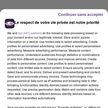
Continuer sans accepter
Le respect de votre vie privée est notre priorité
We and
our (447) partners
do the following data processing based on
your consent and/or our legitimate interest: Store and/or access
information on a device; Use limited data to select advertising; Create
profiles for personalised advertising; Use profiles to select personalised
advertising; Measure advertising performance; Measure content
performance; Understand audiences through statistics or combinations
of data from different sources; Develop and improve services; Create
profiles to personalise content; Use profiles to select personalised
content; Use limited data to select content; Ensure security, prevent and
detect fraud, and fix errors; Deliver and present advertising and content;
Save and communicate privacy choices. These technologies may
process personal data such as IP address and browsing data to offer
Flash FM
following functionalities: Identify devices based on information actively
requested; Use precise geolocation data; Match and combine data from
Flash FM Actu-Région
other data sources; Link different devices; Identify devices based on
information transmitted automatically.
0:00
2 min 36 sec
Vous pouvez accepter en cliquant sur "Accepter et fermer", ou affiner en