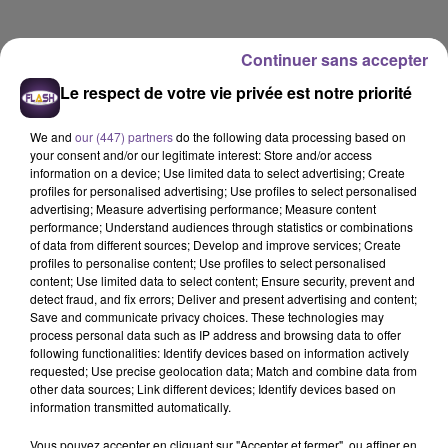
Continuer sans accepter
Le respect de votre vie privée est notre priorité
We and
our (447) partners
do the following data processing based on
your consent and/or our legitimate interest: Store and/or access
information on a device; Use limited data to select advertising; Create
profiles for personalised advertising; Use profiles to select personalised
advertising; Measure advertising performance; Measure content
performance; Understand audiences through statistics or combinations
of data from different sources; Develop and improve services; Create
profiles to personalise content; Use profiles to select personalised
content; Use limited data to select content; Ensure security, prevent and
detect fraud, and fix errors; Deliver and present advertising and content;
Save and communicate privacy choices. These technologies may
process personal data such as IP address and browsing data to offer
Flash FM
following functionalities: Identify devices based on information actively
requested; Use precise geolocation data; Match and combine data from
Flash FM Actu-Région
other data sources; Link different devices; Identify devices based on
information transmitted automatically.
0:00
2 min 35 sec
Vous pouvez accepter en cliquant sur "Accepter et fermer", ou affiner en