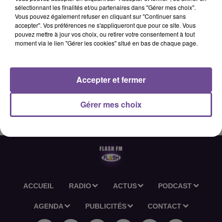
sélectionnant les finalités et/ou partenaires dans "Gérer mes choix".
Vous pouvez également refuser en cliquant sur "Continuer sans
accepter". Vos préférences ne s'appliqueront que pour ce site. Vous
19 février 2026 - 2 min 35 sec
pouvez mettre à jour vos choix, ou retirer votre consentement à tout
moment via le lien "Gérer les cookies" situé en bas de chaque page.
L'ACTU-RÉGION FLASH FM DU 19 02 2026 12H30
Accepter et fermer
L'actu-région Flash FM du 19 02 2026 12h30
Gérer mes choix
ACCUEIL
RADIO
ACTUS
PODCAST
AGENDA
PUBLICITÉS
CONTACT