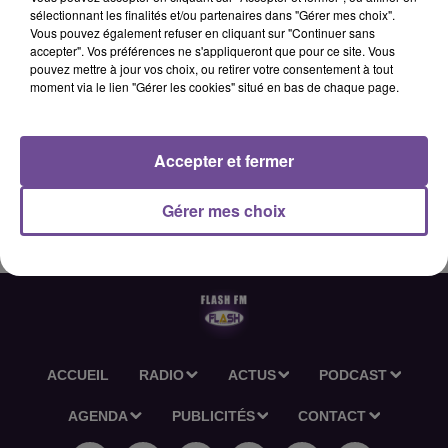
sélectionnant les finalités et/ou partenaires dans "Gérer mes choix".
Vous pouvez également refuser en cliquant sur "Continuer sans
accepter". Vos préférences ne s'appliqueront que pour ce site. Vous
19 février 2026 - 2 min 36 sec
pouvez mettre à jour vos choix, ou retirer votre consentement à tout
moment via le lien "Gérer les cookies" situé en bas de chaque page.
L'ACTU-RÉGION FLASH FM DU 19 02 2026 06H30
Accepter et fermer
L'actu-région Flash FM du 19 02 2026 06h30
Gérer mes choix
ACCUEIL
RADIO
ACTUS
PODCAST
AGENDA
PUBLICITÉS
CONTACT