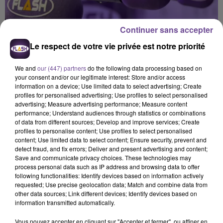
Continuer sans accepter
Le respect de votre vie privée est notre priorité
We and
our (447) partners
do the following data processing based on
your consent and/or our legitimate interest: Store and/or access
information on a device; Use limited data to select advertising; Create
profiles for personalised advertising; Use profiles to select personalised
advertising; Measure advertising performance; Measure content
performance; Understand audiences through statistics or combinations
of data from different sources; Develop and improve services; Create
profiles to personalise content; Use profiles to select personalised
content; Use limited data to select content; Ensure security, prevent and
detect fraud, and fix errors; Deliver and present advertising and content;
Save and communicate privacy choices. These technologies may
process personal data such as IP address and browsing data to offer
Flash FM
following functionalities: Identify devices based on information actively
requested; Use precise geolocation data; Match and combine data from
Flash FM Actu-Région
other data sources; Link different devices; Identify devices based on
information transmitted automatically.
0:00
2 min 36 sec
Vous pouvez accepter en cliquant sur "Accepter et fermer", ou affiner en