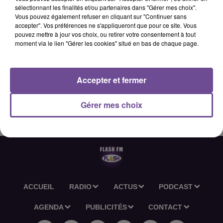
sélectionnant les finalités et/ou partenaires dans "Gérer mes choix".
Vous pouvez également refuser en cliquant sur "Continuer sans
accepter". Vos préférences ne s'appliqueront que pour ce site. Vous
18 mai 2026 - 2 min 36 sec
pouvez mettre à jour vos choix, ou retirer votre consentement à tout
moment via le lien "Gérer les cookies" situé en bas de chaque page.
L'ACTU-RÉGION FLASH FM DU 18 05 2026 06H30
Accepter et fermer
L'actu-région Flash FM du 18 05 2026 06h30
Gérer mes choix
ACCUEIL
RADIO
ACTUS
PODCAST
AGENDA
PUBLICITÉS
CONTACT