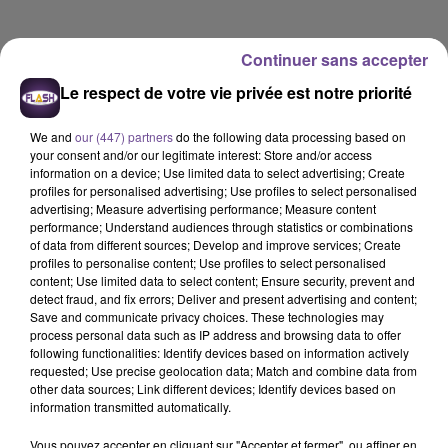
Continuer sans accepter
Le respect de votre vie privée est notre priorité
We and
our (447) partners
do the following data processing based on
your consent and/or our legitimate interest: Store and/or access
information on a device; Use limited data to select advertising; Create
profiles for personalised advertising; Use profiles to select personalised
advertising; Measure advertising performance; Measure content
performance; Understand audiences through statistics or combinations
of data from different sources; Develop and improve services; Create
profiles to personalise content; Use profiles to select personalised
content; Use limited data to select content; Ensure security, prevent and
detect fraud, and fix errors; Deliver and present advertising and content;
Save and communicate privacy choices. These technologies may
process personal data such as IP address and browsing data to offer
Flash FM
following functionalities: Identify devices based on information actively
requested; Use precise geolocation data; Match and combine data from
L'actu-région Flash FM du 18 05 2026 06h30
other data sources; Link different devices; Identify devices based on
information transmitted automatically.
0:00
2 min 36 sec
Vous pouvez accepter en cliquant sur "Accepter et fermer", ou affiner en