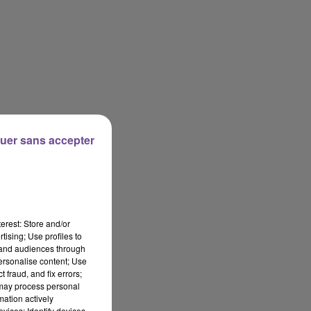
uer sans accepter
erest: Store and/or
tising; Use profiles to
tand audiences through
personalise content; Use
 fraud, and fix errors;
 may process personal
mation actively
vices; Identify devices