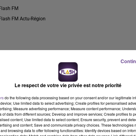
Flash FM
Flash FM Actu-Région
Contin
Le respect de votre vie privée est notre priorité
ers
do the following data processing based on your consent and/or our legitimate int
device; Use limited data to select advertising; Create profiles for personalised adver
vertising; Measure advertising performance; Measure content performance; Unders
ns of data from different sources; Develop and improve services; Create profiles to 
alised content; Use limited data to select content; Ensure security, prevent and detect
ertising and content; Save and communicate privacy choices. These technologies
and browsing data to offer following functionalities: Identify devices based on infor
eolocation data; Match and combine data from other data sources; Link different de