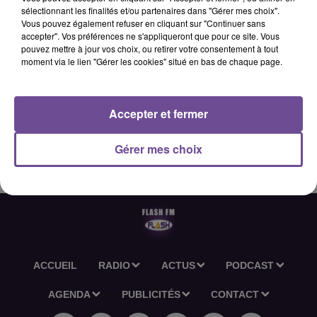
sélectionnant les finalités et/ou partenaires dans "Gérer mes choix".
Vous pouvez également refuser en cliquant sur "Continuer sans
accepter". Vos préférences ne s'appliqueront que pour ce site. Vous
13 février 2026 - 2 min 35 sec
pouvez mettre à jour vos choix, ou retirer votre consentement à tout
moment via le lien "Gérer les cookies" situé en bas de chaque page.
L'ACTU-RÉGION FLASH FM DU 13 02 2026 12H30
Accepter et fermer
L'actu-région Flash FM du 13 02 2026 12h30
Gérer mes choix
ACCUEIL
RADIO
ACTUS
PODCAST
AGENDA
PUBLICITÉS
CONTACT