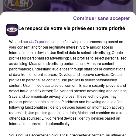
Continuer sans accepter
Le respect de votre vie privée est notre priorité
We and
our (447) partners
do the following data processing based on
your consent and/or our legitimate interest: Store and/or access
information on a device; Use limited data to select advertising; Create
profiles for personalised advertising; Use profiles to select personalised
advertising; Measure advertising performance; Measure content
performance; Understand audiences through statistics or combinations
of data from different sources; Develop and improve services; Create
profiles to personalise content; Use profiles to select personalised
content; Use limited data to select content; Ensure security, prevent and
detect fraud, and fix errors; Deliver and present advertising and content;
Save and communicate privacy choices. These technologies may
process personal data such as IP address and browsing data to offer
Flash FM
following functionalities: Identify devices based on information actively
requested; Use precise geolocation data; Match and combine data from
Flash FM Actu-Région
other data sources; Link different devices; Identify devices based on
information transmitted automatically.
0:00
2 min 35 sec
Vous pouvez accepter en cliquant sur "Accepter et fermer", ou affiner en