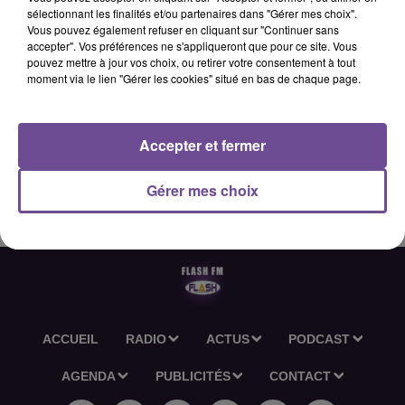
sélectionnant les finalités et/ou partenaires dans "Gérer mes choix".
Vous pouvez également refuser en cliquant sur "Continuer sans
accepter". Vos préférences ne s'appliqueront que pour ce site. Vous
12 juin 2026 - 2 min 36 sec
pouvez mettre à jour vos choix, ou retirer votre consentement à tout
moment via le lien "Gérer les cookies" situé en bas de chaque page.
L'ACTU-RÉGION FLASH FM DU 12 06 2026 12H30
Accepter et fermer
L'actu-région Flash FM du 12 06 2026 12h30
Gérer mes choix
ACCUEIL
RADIO
ACTUS
PODCAST
AGENDA
PUBLICITÉS
CONTACT