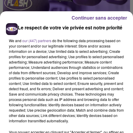
Continuer sans accepter
Le respect de votre vie privée est notre priorité
We and
our (447) partners
do the following data processing based on
your consent and/or our legitimate interest: Store and/or access
information on a device; Use limited data to select advertising; Create
profiles for personalised advertising; Use profiles to select personalised
advertising; Measure advertising performance; Measure content
performance; Understand audiences through statistics or combinations
of data from different sources; Develop and improve services; Create
profiles to personalise content; Use profiles to select personalised
content; Use limited data to select content; Ensure security, prevent and
detect fraud, and fix errors; Deliver and present advertising and content;
Save and communicate privacy choices. These technologies may
process personal data such as IP address and browsing data to offer
Flash FM
following functionalities: Identify devices based on information actively
requested; Use precise geolocation data; Match and combine data from
L'actu-région Flash FM du 12 06 2026 12h30
other data sources; Link different devices; Identify devices based on
information transmitted automatically.
0:00
2 min 36 sec
Vous pouvez accepter en cliquant sur "Accepter et fermer", ou affiner en