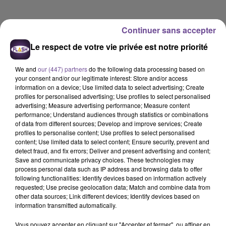
Continuer sans accepter
Le respect de votre vie privée est notre priorité
We and
our (447) partners
do the following data processing based on
your consent and/or our legitimate interest: Store and/or access
information on a device; Use limited data to select advertising; Create
profiles for personalised advertising; Use profiles to select personalised
advertising; Measure advertising performance; Measure content
performance; Understand audiences through statistics or combinations
of data from different sources; Develop and improve services; Create
profiles to personalise content; Use profiles to select personalised
content; Use limited data to select content; Ensure security, prevent and
detect fraud, and fix errors; Deliver and present advertising and content;
Save and communicate privacy choices. These technologies may
process personal data such as IP address and browsing data to offer
Flash FM
following functionalities: Identify devices based on information actively
requested; Use precise geolocation data; Match and combine data from
L'actu-région Flash FM du 12 06 2026 06h30
other data sources; Link different devices; Identify devices based on
information transmitted automatically.
0:00
2 min 35 sec
Vous pouvez accepter en cliquant sur "Accepter et fermer", ou affiner en