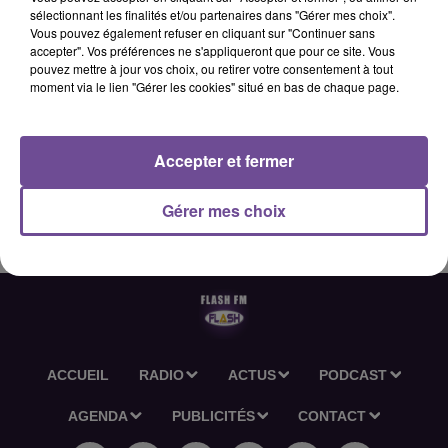
sélectionnant les finalités et/ou partenaires dans "Gérer mes choix".
Vous pouvez également refuser en cliquant sur "Continuer sans
accepter". Vos préférences ne s'appliqueront que pour ce site. Vous
12 juin 2026 - 2 min 35 sec
pouvez mettre à jour vos choix, ou retirer votre consentement à tout
moment via le lien "Gérer les cookies" situé en bas de chaque page.
L'ACTU-RÉGION FLASH FM DU 12 06 2026 06H30
Accepter et fermer
L'actu-région Flash FM du 12 06 2026 06h30
Gérer mes choix
ACCUEIL
RADIO
ACTUS
PODCAST
AGENDA
PUBLICITÉS
CONTACT