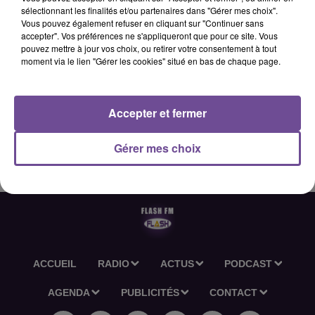
sélectionnant les finalités et/ou partenaires dans "Gérer mes choix".
Vous pouvez également refuser en cliquant sur "Continuer sans
accepter". Vos préférences ne s'appliqueront que pour ce site. Vous
8 avril 2026 - 2 min 7 sec
pouvez mettre à jour vos choix, ou retirer votre consentement à tout
moment via le lien "Gérer les cookies" situé en bas de chaque page.
L'ACTU-RÉGION FLASH FM DU 08 04 2026 06H30
Accepter et fermer
L'actu-région Flash FM du 08 04 2026 06h30
Gérer mes choix
ACCUEIL
RADIO
ACTUS
PODCAST
AGENDA
PUBLICITÉS
CONTACT