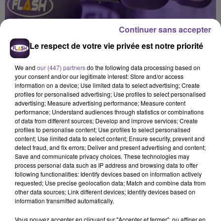
Continuer sans accepter
Le respect de votre vie privée est notre priorité
We and
our (447) partners
do the following data processing based on
your consent and/or our legitimate interest: Store and/or access
information on a device; Use limited data to select advertising; Create
profiles for personalised advertising; Use profiles to select personalised
advertising; Measure advertising performance; Measure content
performance; Understand audiences through statistics or combinations
of data from different sources; Develop and improve services; Create
profiles to personalise content; Use profiles to select personalised
content; Use limited data to select content; Ensure security, prevent and
detect fraud, and fix errors; Deliver and present advertising and content;
Save and communicate privacy choices. These technologies may
process personal data such as IP address and browsing data to offer
Flash FM
following functionalities: Identify devices based on information actively
requested; Use precise geolocation data; Match and combine data from
L'actu-région Flash FM du 08 04 2026 06h30
other data sources; Link different devices; Identify devices based on
information transmitted automatically.
0:00
2 min 7 sec
Vous pouvez accepter en cliquant sur "Accepter et fermer", ou affiner en