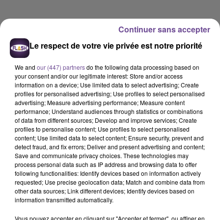
Continuer sans accepter
Le respect de votre vie privée est notre priorité
We and
our (447) partners
do the following data processing based on
your consent and/or our legitimate interest: Store and/or access
information on a device; Use limited data to select advertising; Create
profiles for personalised advertising; Use profiles to select personalised
advertising; Measure advertising performance; Measure content
performance; Understand audiences through statistics or combinations
of data from different sources; Develop and improve services; Create
profiles to personalise content; Use profiles to select personalised
content; Use limited data to select content; Ensure security, prevent and
detect fraud, and fix errors; Deliver and present advertising and content;
Save and communicate privacy choices. These technologies may
process personal data such as IP address and browsing data to offer
Flash FM
following functionalities: Identify devices based on information actively
requested; Use precise geolocation data; Match and combine data from
L'actu-région Flash FM du 06 06 2026 06h30
other data sources; Link different devices; Identify devices based on
information transmitted automatically.
0:00
2 min 6 sec
Vous pouvez accepter en cliquant sur "Accepter et fermer", ou affiner en