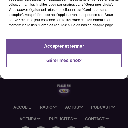
sélectionnant les finalités et/ou partenaires dans "Gérer mes choix".
Vous pouvez également refuser en cliquant sur "Continuer sans
accepter". Vos préférences ne s'appliqueront que pour ce site. Vous
6 juin 2026 - 2 min 6 sec
pouvez mettre à jour vos choix, ou retirer votre consentement à tout
moment via le lien "Gérer les cookies" situé en bas de chaque page.
L'ACTU-RÉGION FLASH FM DU 06 06 2026 06H30
Accepter et fermer
L'actu-région Flash FM du 06 06 2026 06h30
Gérer mes choix
ACCUEIL
RADIO
ACTUS
PODCAST
AGENDA
PUBLICITÉS
CONTACT