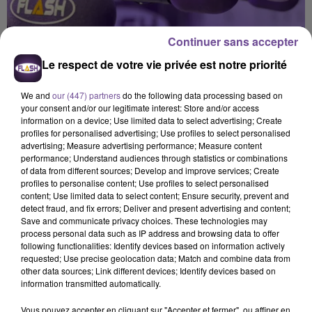
Continuer sans accepter
Le respect de votre vie privée est notre priorité
We and
our (447) partners
do the following data processing based on
your consent and/or our legitimate interest: Store and/or access
information on a device; Use limited data to select advertising; Create
profiles for personalised advertising; Use profiles to select personalised
advertising; Measure advertising performance; Measure content
performance; Understand audiences through statistics or combinations
of data from different sources; Develop and improve services; Create
profiles to personalise content; Use profiles to select personalised
content; Use limited data to select content; Ensure security, prevent and
detect fraud, and fix errors; Deliver and present advertising and content;
Save and communicate privacy choices. These technologies may
process personal data such as IP address and browsing data to offer
Flash FM
following functionalities: Identify devices based on information actively
requested; Use precise geolocation data; Match and combine data from
L'actu-région Flash FM du 04 06 2026 18h30
other data sources; Link different devices; Identify devices based on
information transmitted automatically.
0:00
2 min 35 sec
Vous pouvez accepter en cliquant sur "Accepter et fermer", ou affiner en