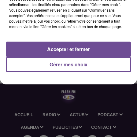
sélectionnant les finalités et/ou partenaires dans "Gérer mes choix".
Vous pouvez également refuser en cliquant sur "Continuer sans
accepter". Vos préférences ne s'appliqueront que pour ce site. Vous
4 juin 2026 - 2 min 35 sec
pouvez mettre à jour vos choix, ou retirer votre consentement à tout
moment via le lien "Gérer les cookies" situé en bas de chaque page.
L'ACTU-RÉGION FLASH FM DU 04 06 2026 18H30
Accepter et fermer
L'actu-région Flash FM du 04 06 2026 18h30
Gérer mes choix
ACCUEIL
RADIO
ACTUS
PODCAST
AGENDA
PUBLICITÉS
CONTACT