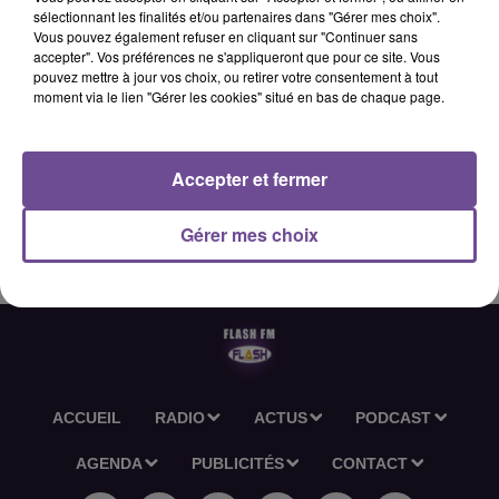
sélectionnant les finalités et/ou partenaires dans "Gérer mes choix".
Vous pouvez également refuser en cliquant sur "Continuer sans
accepter". Vos préférences ne s'appliqueront que pour ce site. Vous
3 juin 2026 - 2 min 35 sec
pouvez mettre à jour vos choix, ou retirer votre consentement à tout
moment via le lien "Gérer les cookies" situé en bas de chaque page.
L'ACTU-RÉGION FLASH FM DU 03 06 2026 12H30
Accepter et fermer
L'actu-région Flash FM du 03 06 2026 12h30
Gérer mes choix
ACCUEIL
RADIO
ACTUS
PODCAST
AGENDA
PUBLICITÉS
CONTACT