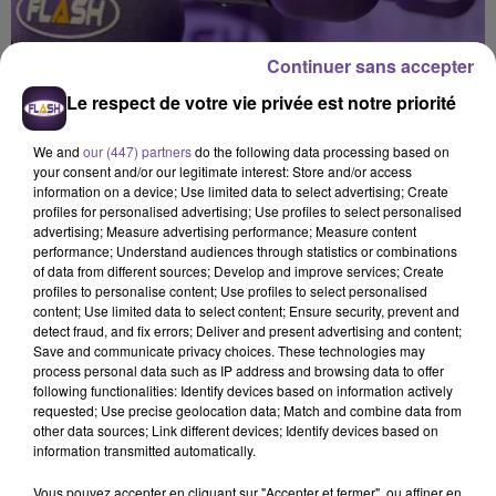
Continuer sans accepter
Le respect de votre vie privée est notre priorité
We and
our (447) partners
do the following data processing based on
your consent and/or our legitimate interest: Store and/or access
information on a device; Use limited data to select advertising; Create
profiles for personalised advertising; Use profiles to select personalised
advertising; Measure advertising performance; Measure content
performance; Understand audiences through statistics or combinations
of data from different sources; Develop and improve services; Create
profiles to personalise content; Use profiles to select personalised
content; Use limited data to select content; Ensure security, prevent and
detect fraud, and fix errors; Deliver and present advertising and content;
Save and communicate privacy choices. These technologies may
process personal data such as IP address and browsing data to offer
Flash FM
following functionalities: Identify devices based on information actively
requested; Use precise geolocation data; Match and combine data from
L'actu-région Flash FM du 03 06 2026 12h30
other data sources; Link different devices; Identify devices based on
information transmitted automatically.
0:00
2 min 35 sec
Vous pouvez accepter en cliquant sur "Accepter et fermer", ou affiner en