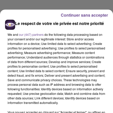
Continuer sans accepter
Le respect de votre vie privée est notre priorité
We and
our (447) partners
do the following data processing based on
your consent and/or our legitimate interest: Store and/or access
information on a device; Use limited data to select advertising; Create
profiles for personalised advertising; Use profiles to select personalised
advertising; Measure advertising performance; Measure content
performance; Understand audiences through statistics or combinations
of data from different sources; Develop and improve services; Create
profiles to personalise content; Use profiles to select personalised
content; Use limited data to select content; Ensure security, prevent and
detect fraud, and fix errors; Deliver and present advertising and content;
Save and communicate privacy choices. These technologies may
process personal data such as IP address and browsing data to offer
Flash FM
following functionalities: Identify devices based on information actively
requested; Use precise geolocation data; Match and combine data from
L'actu-région Flash FM du 02 07 2026 12h30
other data sources; Link different devices; Identify devices based on
information transmitted automatically.
0:00
2 min 36 sec
Vous pouvez accepter en cliquant sur "Accepter et fermer", ou affiner en