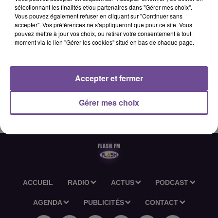
sélectionnant les finalités et/ou partenaires dans "Gérer mes choix".
Vous pouvez également refuser en cliquant sur "Continuer sans
accepter". Vos préférences ne s'appliqueront que pour ce site. Vous
2 juillet 2026 - 2 min 36 sec
pouvez mettre à jour vos choix, ou retirer votre consentement à tout
moment via le lien "Gérer les cookies" situé en bas de chaque page.
L'ACTU-RÉGION FLASH FM DU 02 07 2026 12H30
Accepter et fermer
L'actu-région Flash FM du 02 07 2026 12h30
Gérer mes choix
ACCUEIL
RADIO
ACTUS
PODCAST
AGENDA
PUBLICITÉS
CONTACT