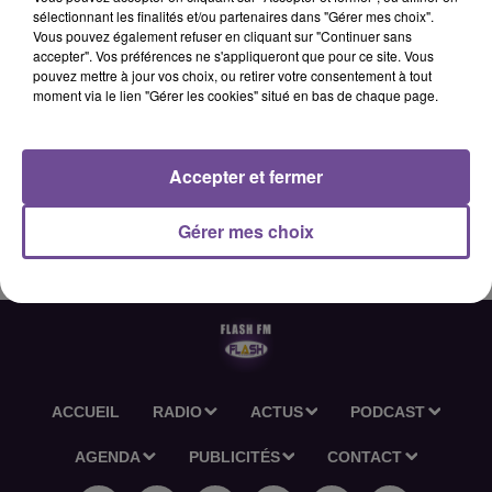
sélectionnant les finalités et/ou partenaires dans "Gérer mes choix".
Vous pouvez également refuser en cliquant sur "Continuer sans
accepter". Vos préférences ne s'appliqueront que pour ce site. Vous
2 juin 2026 - 2 min 36 sec
pouvez mettre à jour vos choix, ou retirer votre consentement à tout
moment via le lien "Gérer les cookies" situé en bas de chaque page.
L'ACTU-RÉGION FLASH FM DU 02 06 2026 12H30
Accepter et fermer
L'actu-région Flash FM du 02 06 2026 12h30
Gérer mes choix
ACCUEIL
RADIO
ACTUS
PODCAST
AGENDA
PUBLICITÉS
CONTACT