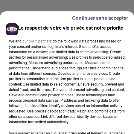
Continuer sans accepter
Le respect de votre vie privée est notre priorité
We and
our (447) partners
do the following data processing based on
your consent and/or our legitimate interest: Store and/or access
information on a device; Use limited data to select advertising; Create
profiles for personalised advertising; Use profiles to select personalised
advertising; Measure advertising performance; Measure content
performance; Understand audiences through statistics or combinations
of data from different sources; Develop and improve services; Create
profiles to personalise content; Use profiles to select personalised
content; Use limited data to select content; Ensure security, prevent and
detect fraud, and fix errors; Deliver and present advertising and content;
Save and communicate privacy choices. These technologies may
process personal data such as IP address and browsing data to offer
Flash FM
following functionalities: Identify devices based on information actively
requested; Use precise geolocation data; Match and combine data from
L'actu-région Flash FM du 02 06 2026 12h30
other data sources; Link different devices; Identify devices based on
information transmitted automatically.
0:00
2 min 36 sec
Vous pouvez accepter en cliquant sur "Accepter et fermer", ou affiner en