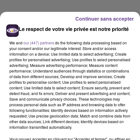
Continuer sans accepter
Le respect de votre vie privée est notre priorité
We and
our (447) partners
do the following data processing based on
your consent and/or our legitimate interest: Store and/or access
information on a device; Use limited data to select advertising; Create
profiles for personalised advertising; Use profiles to select personalised
advertising; Measure advertising performance; Measure content
performance; Understand audiences through statistics or combinations
of data from different sources; Develop and improve services; Create
profiles to personalise content; Use profiles to select personalised
content; Use limited data to select content; Ensure security, prevent and
detect fraud, and fix errors; Deliver and present advertising and content;
Save and communicate privacy choices. These technologies may
process personal data such as IP address and browsing data to offer
Flash FM
following functionalities: Identify devices based on information actively
requested; Use precise geolocation data; Match and combine data from
Horoscope Flash FM - 30 06 2026
other data sources; Link different devices; Identify devices based on
information transmitted automatically.
0:00
1 min 30 sec
Vous pouvez accepter en cliquant sur "Accepter et fermer", ou affiner en