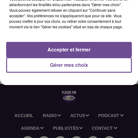
sélectionnant les finalités et/ou partenaires dans "Gérer mes choix".
Vous pouvez également refuser en cliquant sur "Continuer sans
accepter". Vos préférences ne s'appliqueront que pour ce site. Vous
30 juin 2026 - 1 min 30 sec
pouvez mettre à jour vos choix, ou retirer votre consentement à tout
moment via le lien "Gérer les cookies" situé en bas de chaque page.
HOROSCOPE FLASH FM - 30 06 2026
Accepter et fermer
Découvrez l'horoscope Flash FM du 30 06 2026
Gérer mes choix
ACCUEIL
RADIO
ACTUS
PODCAST
AGENDA
PUBLICITÉS
CONTACT