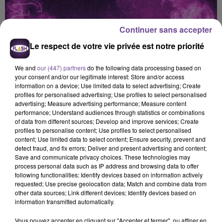
Continuer sans accepter
Le respect de votre vie privée est notre priorité
We and
our (447) partners
do the following data processing based on
your consent and/or our legitimate interest: Store and/or access
information on a device; Use limited data to select advertising; Create
profiles for personalised advertising; Use profiles to select personalised
advertising; Measure advertising performance; Measure content
performance; Understand audiences through statistics or combinations
of data from different sources; Develop and improve services; Create
profiles to personalise content; Use profiles to select personalised
content; Use limited data to select content; Ensure security, prevent and
detect fraud, and fix errors; Deliver and present advertising and content;
Save and communicate privacy choices. These technologies may
process personal data such as IP address and browsing data to offer
Flash FM
following functionalities: Identify devices based on information actively
requested; Use precise geolocation data; Match and combine data from
Horoscope Flash FM - 24 03 2026
other data sources; Link different devices; Identify devices based on
information transmitted automatically.
0:00
1 min 18 sec
Vous pouvez accepter en cliquant sur "Accepter et fermer", ou affiner en