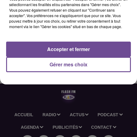
sélectionnant les finalités et/ou partenaires dans "Gérer mes choix".
Vous pouvez également refuser en cliquant sur "Continuer sans
accepter". Vos préférences ne s'appliqueront que pour ce site. Vous
24 mars 2026 - 1 min 18 sec
pouvez mettre à jour vos choix, ou retirer votre consentement à tout
moment via le lien "Gérer les cookies" situé en bas de chaque page.
HOROSCOPE FLASH FM - 24 03 2026
Accepter et fermer
Découvrez l'horoscope Flash FM du 24 03 2026
Gérer mes choix
ACCUEIL
RADIO
ACTUS
PODCAST
AGENDA
PUBLICITÉS
CONTACT