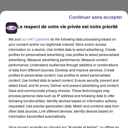
Continuer sans accepter
Le respect de votre vie privée est notre priorité
We and
our (447) partners
do the following data processing based on
your consent and/or our legitimate interest: Store and/or access
information on a device; Use limited data to select advertising; Create
profiles for personalised advertising; Use profiles to select personalised
advertising; Measure advertising performance; Measure content
performance; Understand audiences through statistics or combinations
of data from different sources; Develop and improve services; Create
profiles to personalise content; Use profiles to select personalised
content; Use limited data to select content; Ensure security, prevent and
detect fraud, and fix errors; Deliver and present advertising and content;
Save and communicate privacy choices. These technologies may
process personal data such as IP address and browsing data to offer
Flash FM
following functionalities: Identify devices based on information actively
requested; Use precise geolocation data; Match and combine data from
L'horoscope Flash FM
other data sources; Link different devices; Identify devices based on
information transmitted automatically.
0:00
1 min 22 sec
Vous pouvez accepter en cliquant sur "Accepter et fermer", ou affiner en