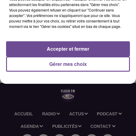
sélectionnant les finalités et/ou partenaires dans "Gérer mes choix".
Vous pouvez également refuser en cliquant sur "Continuer sans
accepter". Vos préférences ne s'appliqueront que pour ce site. Vous
20 janvier 2026 - 1 min 22 sec
pouvez mettre à jour vos choix, ou retirer votre consentement à tout
moment via le lien "Gérer les cookies" situé en bas de chaque page.
HOROSCOPE FLASH FM - 20 01 2026
Accepter et fermer
Découvrez l'horoscope Flash FM du 20 01 2026
Gérer mes choix
ACCUEIL
RADIO
ACTUS
PODCAST
AGENDA
PUBLICITÉS
CONTACT