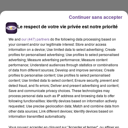
Continuer sans accepter
Le respect de votre vie privée est notre priorité
We and
our (447) partners
do the following data processing based on
your consent and/or our legitimate interest: Store and/or access
information on a device; Use limited data to select advertising; Create
profiles for personalised advertising; Use profiles to select personalised
advertising; Measure advertising performance; Measure content
performance; Understand audiences through statistics or combinations
of data from different sources; Develop and improve services; Create
profiles to personalise content; Use profiles to select personalised
content; Use limited data to select content; Ensure security, prevent and
detect fraud, and fix errors; Deliver and present advertising and content;
Save and communicate privacy choices. These technologies may
process personal data such as IP address and browsing data to offer
Flash FM
following functionalities: Identify devices based on information actively
requested; Use precise geolocation data; Match and combine data from
Horoscope Flash FM - 12 05 2026
other data sources; Link different devices; Identify devices based on
information transmitted automatically.
0:00
1 min 22 sec
Vous pouvez accepter en cliquant sur "Accepter et fermer", ou affiner en