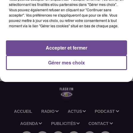
sélectionnant les finalités et/ou partenaires dans "Gérer mes choix".
Vous pouvez également refuser en cliquant sur "Continuer sans
accepter". Vos préférences ne s'appliqueront que pour ce site. Vous
12 mai 2026 - 1 min 22 sec
pouvez mettre à jour vos choix, ou retirer votre consentement à tout
moment via le lien "Gérer les cookies" situé en bas de chaque page.
HOROSCOPE FLASH FM - 12 05 2026
Accepter et fermer
Découvrez l'horoscope Flash FM du 12 05 2026
Gérer mes choix
ACCUEIL
RADIO
ACTUS
PODCAST
AGENDA
PUBLICITÉS
CONTACT