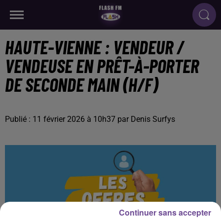
HAUTE-VIENNE : VENDEUR /
VENDEUSE EN PRÊT-À-PORTER
DE SECONDE MAIN (H/F)
Publié : 11 février 2026 à 10h37 par Denis Surfys
Continuer sans accepter