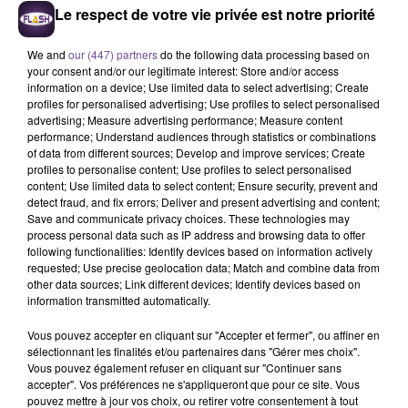
Le respect de votre vie privée est notre priorité
We and
our (447) partners
do the following data processing based on
your consent and/or our legitimate interest: Store and/or access
information on a device; Use limited data to select advertising; Create
profiles for personalised advertising; Use profiles to select personalised
advertising; Measure advertising performance; Measure content
performance; Understand audiences through statistics or combinations
of data from different sources; Develop and improve services; Create
profiles to personalise content; Use profiles to select personalised
Une boutique de prêt-à-porter de
content; Use limited data to select content; Ensure security, prevent and
seconde main située à Limoges recrute
detect fraud, and fix errors; Deliver and present advertising and content;
Save and communicate privacy choices. These technologies may
un vendeur ou une vendeuse (H/F).
process personal data such as IP address and browsing data to offer
following functionalities: Identify devices based on information actively
requested; Use precise geolocation data; Match and combine data from
other data sources; Link different devices; Identify devices based on
Une boutique de prêt-à-porter de seconde main située à
information transmitted automatically.
Limoges recrute un vendeur ou une vendeuse (H/F). Vous
accueillez et conseillez la clientèle, mettez en valeur les
Vous pouvez accepter en cliquant sur "Accepter et fermer", ou affiner en
sélectionnant les finalités et/ou partenaires dans "Gérer mes choix".
produits, participez au merchandising et encaissez les
Vous pouvez également refuser en cliquant sur "Continuer sans
ventes. Sens du commerce, sourire et autonomie sont
accepter". Vos préférences ne s'appliqueront que pour ce site. Vous
indispensables. Une expérience en vente textile est
pouvez mettre à jour vos choix, ou retirer votre consentement à tout