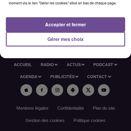
moment via le lien "Gérer les cookies" situé en bas de chaque page.
appréciée. Poste en CDD à temps plein.
Réf France Travail: 171NRZC
Accepter et fermer
Gérer mes choix
ACCUEIL
RADIO
ACTUS
PODCAST
AGENDA
PUBLICITÉS
CONTACT
Mentions légales
Confidentialité
Plan du site
Gestion des cookies
Politique cookies