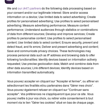
We and
our (447) partners
do the following data processing based on
your consent and/or our legitimate interest: Store and/or access
information on a device; Use limited data to select advertising; Create
profiles for personalised advertising; Use profiles to select personalised
advertising; Measure advertising performance; Measure content
performance; Understand audiences through statistics or combinations
of data from different sources; Develop and improve services; Create
Un magasin de Limoges recherche un
profiles to personalise content; Use profiles to select personalised
content; Use limited data to select content; Ensure security, prevent and
vendeur de prêt-à-porter (H/F).
detect fraud, and fix errors; Deliver and present advertising and content;
Save and communicate privacy choices. These technologies may
process personal data such as IP address and browsing data to offer
following functionalities: Identify devices based on information actively
Un magasin de Limoges recherche un vendeur de prêt-à-
requested; Use precise geolocation data; Match and combine data from
porter (H/F). Vous serez chargé d’assurer l’accueil, le conseil
other data sources; Link different devices; Identify devices based on
et la fidélisation des clients. Participer au développement du
information transmitted automatically.
chiffre d'affaires du magasin. Garantir l'attractivité du
Vous pouvez accepter en cliquant sur "Accepter et fermer", ou affiner en
magasin en valorisant la collection et en respectant les
sélectionnant les finalités et/ou partenaires dans "Gérer mes choix".
consignes merchandising. Participer à la gestion du
Vous pouvez également refuser en cliquant sur "Continuer sans
magasin : réception de marchandises, propreté du magasin.
accepter". Vos préférences ne s'appliqueront que pour ce site. Vous
pouvez mettre à jour vos choix, ou retirer votre consentement à tout
Vous avez une expérience de 1 an minimum dans la vente
moment via le lien "Gérer les cookies" situé en bas de chaque page.
de prêt-à-porter.