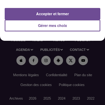
Référence de l’offre France Travail : 170JXMX
Accepter et fermer
Gérer mes choix
ACCUEIL
RADIO
ACTUS
PODCAST
AGENDA
PUBLICITÉS
CONTACT
Mentions légales
Confidentialité
Plan du site
Gestion des cookies
Politique cookies
Archives
2026
2025
2024
2023
2022