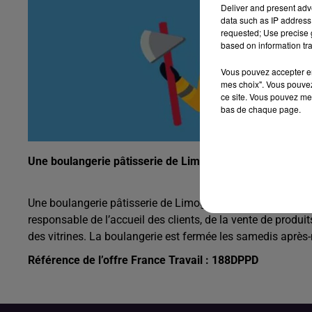
Deliver and present adv
data such as IP address 
requested; Use precise g
based on information tra
Vous pouvez accepter en 
mes choix". Vous pouvez
ce site. Vous pouvez met
bas de chaque page.
Une boulangerie pâtisserie de Limoges recherche son v
Une boulangerie pâtisserie de Limoges recherche son vende
responsable de l’accueil des clients, de la vente de produi
des vitrines. La boulangerie est fermée les samedis après
Référence de l’offre France Travail : 188DPPD