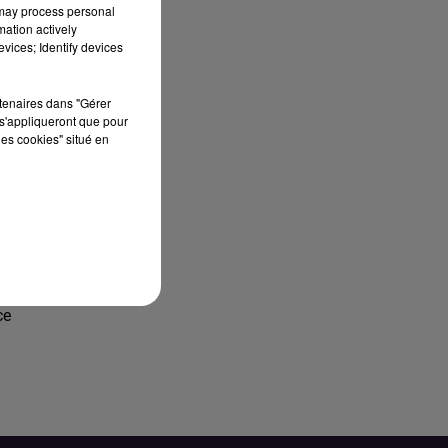
 may process personal
mation actively
vices; Identify devices
rtenaires dans "Gérer
s'appliqueront que pour
les cookies" situé en
ce