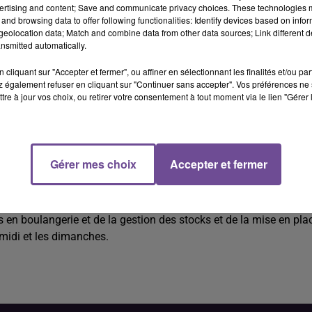
ertising and content; Save and communicate privacy choices. These technologies
and browsing data to offer following functionalities: Identify devices based on infor
eolocation data; Match and combine data from other data sources; Link different de
nsmitted automatically.
cliquant sur "Accepter et fermer", ou affiner en sélectionnant les finalités et/ou pa
 également refuser en cliquant sur "Continuer sans accepter". Vos préférences ne 
tre à jour vos choix, ou retirer votre consentement à tout moment via le lien "Gérer 
endeur (H/F).
Gérer mes choix
Accepter et fermer
ur (H/F). Au sein d’une boulangerie artisanale, vous serez
ts en boulangerie et de la gestion des stocks et de la mise en pla
-midi et les dimanches.