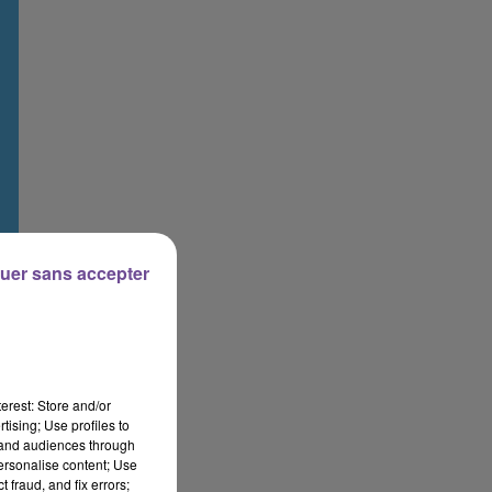
uer sans accepter
erest: Store and/or
tising; Use profiles to
tand audiences through
personalise content; Use
 fraud, and fix errors;