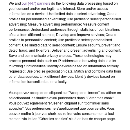
We and
our (447) partners
do the following data processing based on
your consent and/or our legitimate interest: Store and/or access
information on a device; Use limited data to select advertising; Create
profiles for personalised advertising; Use profiles to select personalised
advertising; Measure advertising performance; Measure content
performance; Understand audiences through statistics or combinations
of data from different sources; Develop and improve services; Create
profiles to personalise content; Use profiles to select personalised
content; Use limited data to select content; Ensure security, prevent and
Une entreprise de Feytiat recherche un
detect fraud, and fix errors; Deliver and present advertising and content;
veilleur de nuit (H/F).
Save and communicate privacy choices. These technologies may
process personal data such as IP address and browsing data to offer
following functionalities: Identify devices based on information actively
requested; Use precise geolocation data; Match and combine data from
Une entreprise de Feytiat recherche un veilleur de nuit (H/F).
other data sources; Link different devices; Identify devices based on
Vous serez en charge de préparer les diverses composantes
information transmitted automatically.
du petit-déjeuner en veillant au respect des normes d'hygiène
Vous pouvez accepter en cliquant sur "Accepter et fermer", ou affiner en
et de présentation. Vous effectuerez certaines tâches de
sélectionnant les finalités et/ou partenaires dans "Gérer mes choix".
nettoyage pour garantir la propreté et l'ordre des espaces
Vous pouvez également refuser en cliquant sur "Continuer sans
communs de l’établissement. Vous serez responsable
accepter". Vos préférences ne s'appliqueront que pour ce site. Vous
pouvez mettre à jour vos choix, ou retirer votre consentement à tout
d'accueillir les clients ou visiteurs arrivant tard dans la nuit.
moment via le lien "Gérer les cookies" situé en bas de chaque page.
Référence de l’offre France Travail : 193WCSC