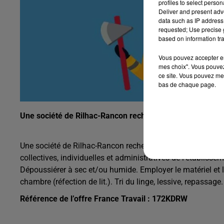
profiles to select person
Deliver and present adv
data such as IP address 
requested; Use precise g
based on information tra
Vous pouvez accepter en 
mes choix". Vous pouvez
ce site. Vous pouvez met
bas de chaque page.
Une société de Rilhac-Rancon recherche un agent de serv
Une société de Rilhac-Rancon recherche un agent de service
collectives, individuelles et administratives de l’établisse
Dépoussiérer à sec et/ou humide. Employer le matériel et 
chambre (réfection de lit.). Tri du linge, lessive, repassage.
Référence de l’offre France Travail : 172KDRW