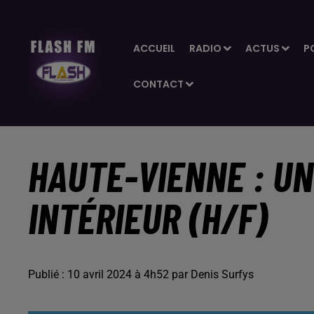
ACCUEIL
RADIO
ACTUS
P
CONTACT
HAUTE-VIENNE : UN
INTÉRIEUR (H/F)
Publié : 10 avril 2024 à 4h52 par Denis Surfys