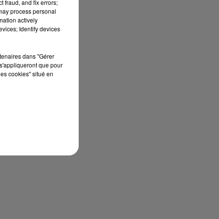
 fraud, and fix errors;
 may process personal
mation actively
vices; Identify devices
rtenaires dans "Gérer
s'appliqueront que pour
les cookies" situé en