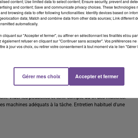
alised content; Use limited data to select content; Ensure security, prevent and detect
ertising and content; Save and communicate privacy choices. These technologies
and browsing data to offer following functionalities: Identify devices based on infor
eolocation data; Match and combine data from other data sources; Link different de
nsmitted automatically.
cliquant sur "Accepter et fermer", ou affiner en sélectionnant les finalités et/ou pa
 également refuser en cliquant sur "Continuer sans accepter". Vos préférences ne 
tre à jour vos choix, ou retirer votre consentement à tout moment via le lien "Gérer 
ice intérieur (H/F).
Gérer mes choix
Accepter et fermer
 intérieur (H/F). Vos missions : entretien habituel des parties
ment. Vider les poubelles et tenir compte du tri des matières.
les machines adéquats à la tâche. Entretien habituel d'une