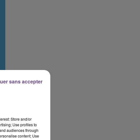
uer sans accepter
erest: Store and/or
tising; Use profiles to
tand audiences through
personalise content; Use