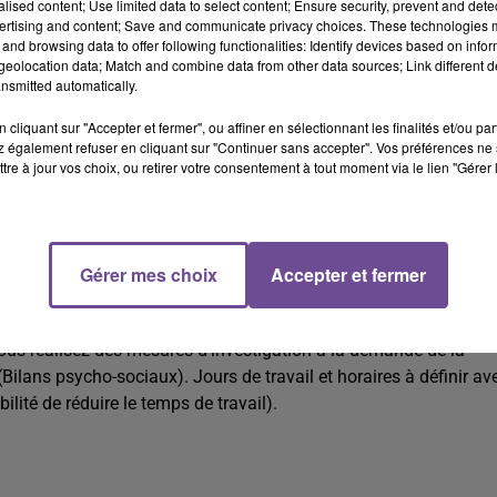
alised content; Use limited data to select content; Ensure security, prevent and detect
ertising and content; Save and communicate privacy choices. These technologies
and browsing data to offer following functionalities: Identify devices based on infor
eolocation data; Match and combine data from other data sources; Link different de
nsmitted automatically.
cliquant sur "Accepter et fermer", ou affiner en sélectionnant les finalités et/ou pa
 également refuser en cliquant sur "Continuer sans accepter". Vos préférences ne 
tre à jour vos choix, ou retirer votre consentement à tout moment via le lien "Gérer 
cherche un travailleur social (H/F).
Gérer mes choix
Accepter et fermer
herche un travailleur social (H/F). Vous intégrez une équipe
 Vous réalisez des mesures d'investigation à la demande de la
ilans psycho-sociaux). Jours de travail et horaires à définir av
lité de réduire le temps de travail).