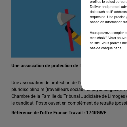
profiles to select person
Deliver and present adv
data such as IP address 
requested; Use precise g
based on information tra
Vous pouvez accepter en 
mes choix". Vous pouvez
ce site. Vous pouvez met
bas de chaque page.
Une association de protection de l’enfance de Limoges re
Une association de protection de l’enfance de Limoges rec
pluridisciplinaire (travailleurs sociaux et psychologues).
Chambre de la Famille du Tribunal Judiciaire de Limoges (B
le candidat. Poste ouvert en complément de retraite (possibi
Référence de l’offre France Travail : 174RGWF