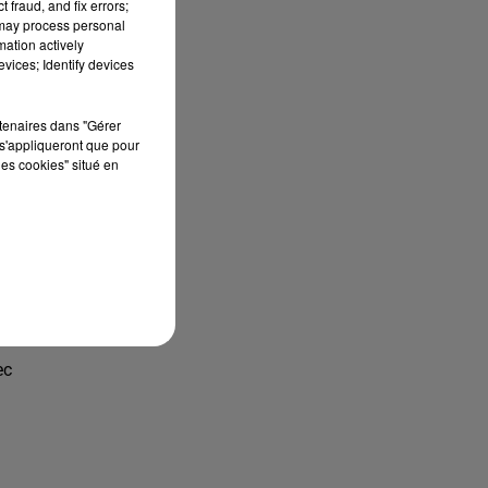
 fraud, and fix errors;
 may process personal
mation actively
vices; Identify devices
rtenaires dans "Gérer
s'appliqueront que pour
les cookies" situé en
ec