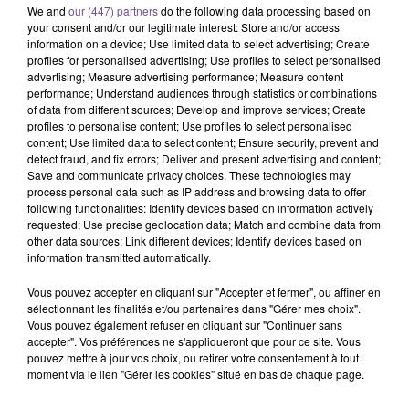
We and
our (447) partners
do the following data processing based on
your consent and/or our legitimate interest: Store and/or access
information on a device; Use limited data to select advertising; Create
profiles for personalised advertising; Use profiles to select personalised
advertising; Measure advertising performance; Measure content
performance; Understand audiences through statistics or combinations
of data from different sources; Develop and improve services; Create
profiles to personalise content; Use profiles to select personalised
content; Use limited data to select content; Ensure security, prevent and
Le centre médical de Verneuil-sur-
detect fraud, and fix errors; Deliver and present advertising and content;
Vienne recherche un secrétaire médical
Save and communicate privacy choices. These technologies may
(H/F).
process personal data such as IP address and browsing data to offer
following functionalities: Identify devices based on information actively
requested; Use precise geolocation data; Match and combine data from
other data sources; Link different devices; Identify devices based on
Le centre médical de Verneuil-sur-Vienne recherche un
information transmitted automatically.
secrétaire médical (H/F). Vos missions : accueil physique et
Vous pouvez accepter en cliquant sur "Accepter et fermer", ou affiner en
téléphonique des patients. Prise de rendez-vous médicaux.
sélectionnant les finalités et/ou partenaires dans "Gérer mes choix".
Création et suivi du dossier médical. Élaboration et saisie de
Vous pouvez également refuser en cliquant sur "Continuer sans
accepter". Vos préférences ne s'appliqueront que pour ce site. Vous
compte-rendu. Gestion des plannings des praticiens. Veiller
pouvez mettre à jour vos choix, ou retirer votre consentement à tout
sur l'évolution de la réglementation sanitaire.
moment via le lien "Gérer les cookies" situé en bas de chaque page.
Référence de l’offre France Travail : 175BWYR