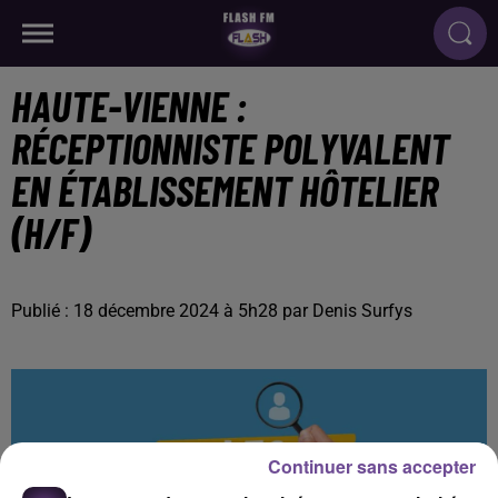
HAUTE-VIENNE :
RÉCEPTIONNISTE POLYVALENT
EN ÉTABLISSEMENT HÔTELIER
(H/F)
Publié : 18 décembre 2024 à 5h28 par Denis Surfys
Continuer sans accepter