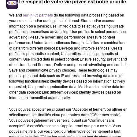
Le respect de votre vie privée est notre priorité
We and
our (447) partners
do the following data processing based on
your consent and/or our legitimate interest: Store and/or access
information on a device; Use limited data to select advertising; Create
profiles for personalised advertising; Use profiles to select personalised
advertising; Measure advertising performance; Measure content
performance; Understand audiences through statistics or combinations
of data from different sources; Develop and improve services; Create
profiles to personalise content; Use profiles to select personalised
content; Use limited data to select content; Ensure security, prevent and
detect fraud, and fix errors; Deliver and present advertising and content;
Save and communicate privacy choices. These technologies may
Un hôtel de Limoges recherche un
process personal data such as IP address and browsing data to offer
réceptionniste polyvalent (H/F).
following functionalities: Identify devices based on information actively
requested; Use precise geolocation data; Match and combine data from
other data sources; Link different devices; Identify devices based on
information transmitted automatically.
Un hôtel de Limoges recherche un réceptionniste polyvalent
(H/F). Vos missions : assurer le check-in et le check-out.
Vous pouvez accepter en cliquant sur "Accepter et fermer", ou affiner en
sélectionnant les finalités et/ou partenaires dans "Gérer mes choix".
Gérer et prendre des réservations. Commercialiser les
Vous pouvez également refuser en cliquant sur "Continuer sans
prestations de l’hôtel. Renseigner et répondre aux demandes
accepter". Vos préférences ne s'appliqueront que pour ce site. Vous
des clients. Effectuer la comptabilité journalière et facturer
pouvez mettre à jour vos choix, ou retirer votre consentement à tout
moment via le lien "Gérer les cookies" situé en bas de chaque page.