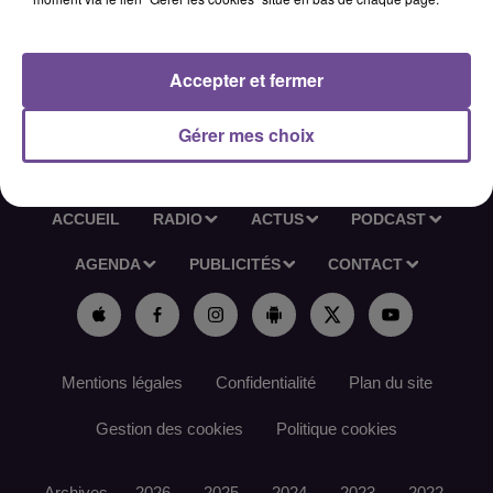
les prestations. Réaliser le suivi des débiteurs et des
groupes. Réaliser le service du bar et du petit-déjeuner.
Référence de l’offre France Travail : 185KZKQ
Accepter et fermer
Gérer mes choix
ACCUEIL
RADIO
ACTUS
PODCAST
AGENDA
PUBLICITÉS
CONTACT
Mentions légales
Confidentialité
Plan du site
Gestion des cookies
Politique cookies
Archives
2026
2025
2024
2023
2022