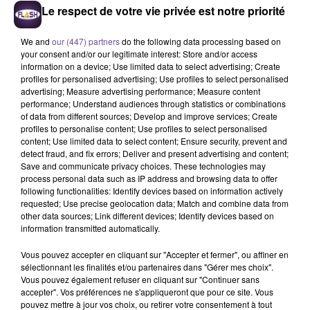
Le respect de votre vie privée est notre priorité
We and
our (447) partners
do the following data processing based on
your consent and/or our legitimate interest: Store and/or access
information on a device; Use limited data to select advertising; Create
profiles for personalised advertising; Use profiles to select personalised
advertising; Measure advertising performance; Measure content
performance; Understand audiences through statistics or combinations
Une entreprise de Rochechouart
of data from different sources; Develop and improve services; Create
recherche un préparateur de
profiles to personalise content; Use profiles to select personalised
content; Use limited data to select content; Ensure security, prevent and
commandes (H/F).
detect fraud, and fix errors; Deliver and present advertising and content;
Save and communicate privacy choices. These technologies may
process personal data such as IP address and browsing data to offer
following functionalities: Identify devices based on information actively
Une entreprise de Rochechouart recherche un préparateur de
requested; Use precise geolocation data; Match and combine data from
commandes (H/F). Au sein de la société, vous serez
other data sources; Link different devices; Identify devices based on
responsable de la gestion efficace des commandes clients
information transmitted automatically.
en collaboration avec l'équipe logistique. Vos missions :
Vous pouvez accepter en cliquant sur "Accepter et fermer", ou affiner en
assurer la préparation méticuleuse des commandes en
sélectionnant les finalités et/ou partenaires dans "Gérer mes choix".
conformité avec les instructions fournies. Procéder à la
Vous pouvez également refuser en cliquant sur "Continuer sans
accepter". Vos préférences ne s'appliqueront que pour ce site. Vous
saisie précise des bons de livraison dans le système
pouvez mettre à jour vos choix, ou retirer votre consentement à tout
informatique dédié de l’entreprise. Collaborer étroitement