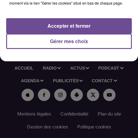
moment via le lien "Gérer les cookies" situé en bas de chaque page.
avec l'équipe pour optimiser le flux des marchandises et
respecter les délais de livraison.
Référence de l’offre France Travail : 183XMWZ
Accepter et fermer
Gérer mes choix
ACCUEIL
RADIO
ACTUS
PODCAST
AGENDA
PUBLICITÉS
CONTACT
Mentions légales
Confidentialité
Plan du site
Gestion des cookies
Politique cookies