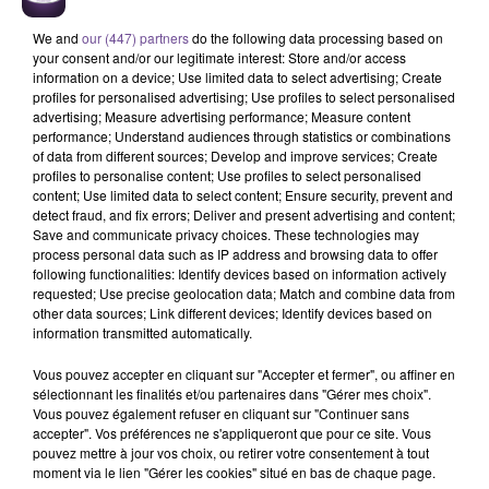
We and
our (447) partners
do the following data processing based on
your consent and/or our legitimate interest: Store and/or access
information on a device; Use limited data to select advertising; Create
profiles for personalised advertising; Use profiles to select personalised
advertising; Measure advertising performance; Measure content
performance; Understand audiences through statistics or combinations
of data from different sources; Develop and improve services; Create
Une société de Limoges recherche une
profiles to personalise content; Use profiles to select personalised
content; Use limited data to select content; Ensure security, prevent and
hôtesse d’accueil et de caisse (H/F).
detect fraud, and fix errors; Deliver and present advertising and content;
Save and communicate privacy choices. These technologies may
process personal data such as IP address and browsing data to offer
following functionalities: Identify devices based on information actively
Une société de Limoges recherche une hôtesse d’accueil et
requested; Use precise geolocation data; Match and combine data from
de caisse (H/F). Vos missions : accueillir les clients et
other data sources; Link different devices; Identify devices based on
répondre à l’ensemble de leurs demandes de
information transmitted automatically.
renseignements. Valoriser auprès d'eux les outils de
Vous pouvez accepter en cliquant sur "Accepter et fermer", ou affiner en
fidélisation. Assurer les opérations de services (location,
sélectionnant les finalités et/ou partenaires dans "Gérer mes choix".
retrait colis.). Enregistrer les commandes spécifiques et
Vous pouvez également refuser en cliquant sur "Continuer sans
effectuer les remboursements selon les consignes reçues.
accepter". Vos préférences ne s'appliqueront que pour ce site. Vous
pouvez mettre à jour vos choix, ou retirer votre consentement à tout
Surveiller le fonctionnement des équipements en libre-
moment via le lien "Gérer les cookies" situé en bas de chaque page.
service.