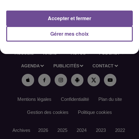
Référence de l’offre France Travail : 174ZQPN
Accepter et fermer
Gérer mes choix
ACCUEIL
RADIO
ACTUS
PODCAST
AGENDA
PUBLICITÉS
CONTACT
Mentions légales
Confidentialité
Plan du site
Gestion des cookies
Politique cookies
Archives
2026
2025
2024
2023
2022