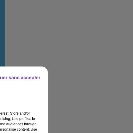
uer sans accepter
erest: Store and/or
tising; Use profiles to
tand audiences through
personalise content; Use