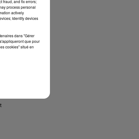
 fraud, and fix errors;
 may process personal
mation actively
vices; Identify devices
rtenaires dans "Gérer
s'appliqueront que pour
les cookies" situé en
t