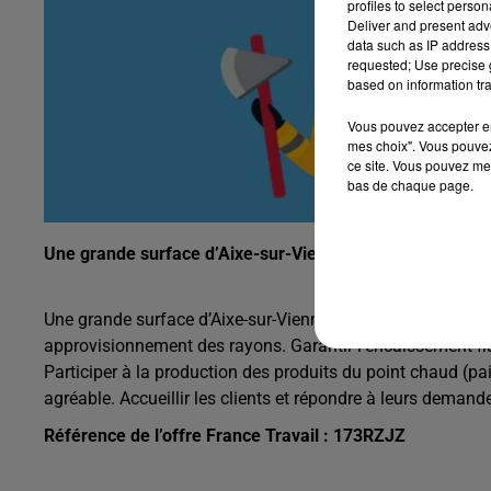
profiles to select person
Deliver and present adv
data such as IP address 
requested; Use precise g
based on information tra
Vous pouvez accepter en 
mes choix". Vous pouvez
ce site. Vous pouvez met
bas de chaque page.
Une grande surface d’Aixe-sur-Vienne recherche un équi
Une grande surface d’Aixe-sur-Vienne
recherche un équipie
approvisionnement des rayons. Garantir l'encaissement fiabl
Participer à la production des produits du point chaud (pa
agréable. Accueillir les clients et répondre à leurs deman
Référence de l’offre France Travail : 173RZJZ