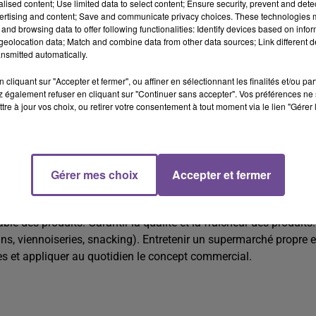
alised content; Use limited data to select content; Ensure security, prevent and detect
ertising and content; Save and communicate privacy choices. These technologies
and browsing data to offer following functionalities: Identify devices based on infor
eolocation data; Match and combine data from other data sources; Link different de
nsmitted automatically.
cliquant sur "Accepter et fermer", ou affiner en sélectionnant les finalités et/ou pa
 également refuser en cliquant sur "Continuer sans accepter". Vos préférences ne 
tre à jour vos choix, ou retirer votre consentement à tout moment via le lien "Gérer 
pier polyvalent (H/F).
Gérer mes choix
Accepter et fermer
r polyvalent (H/F). Vos missions : assurer le bon
e des produits. Garantir la qualité et la fraîcheur des produits.
ins, viennoiseries, snacking). Entretenir un supermarché propre e
des et appliquer au quotidien le concept commercial.