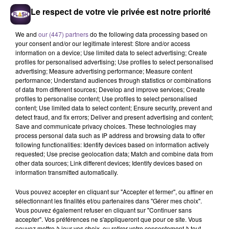
Le respect de votre vie privée est notre priorité
We and
our (447) partners
do the following data processing based on
your consent and/or our legitimate interest: Store and/or access
information on a device; Use limited data to select advertising; Create
profiles for personalised advertising; Use profiles to select personalised
advertising; Measure advertising performance; Measure content
performance; Understand audiences through statistics or combinations
of data from different sources; Develop and improve services; Create
profiles to personalise content; Use profiles to select personalised
À Bellac, la Mission Locale Rurale de
content; Use limited data to select content; Ensure security, prevent and
Haute-Vienne recherche un conseiller
detect fraud, and fix errors; Deliver and present advertising and content;
Save and communicate privacy choices. These technologies may
en insertion professionnelle (H/F).
process personal data such as IP address and browsing data to offer
following functionalities: Identify devices based on information actively
requested; Use precise geolocation data; Match and combine data from
À Bellac, la Mission Locale Rurale de Haute-Vienne recherche
other data sources; Link different devices; Identify devices based on
information transmitted automatically.
un conseiller en insertion professionnelle (H/F). Vos
missions : accueillir le public sur le flux ou sur rendez-vous,
Vous pouvez accepter en cliquant sur "Accepter et fermer", ou affiner en
informer, orienter et délivrer un conseil en insertion sociale et
sélectionnant les finalités et/ou partenaires dans "Gérer mes choix".
Vous pouvez également refuser en cliquant sur "Continuer sans
professionnelle en s'appuyant sur les outils de diagnostic.
accepter". Vos préférences ne s'appliqueront que pour ce site. Vous
Assurer les permanences sur le territoire déterminé, participer
pouvez mettre à jour vos choix, ou retirer votre consentement à tout