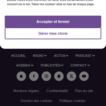
aux actions de repérage du public. Mobiliser les jeunes sans
moment via le lien "Gérer les cookies" situé en bas de chaque page.
situation, mobiliser l'offre de services de la Mission Locale et
de ses partenaires.
Accepter et fermer
Référence de l’offre France Travail : 185YKPG
Gérer mes choix
ACCUEIL
RADIO
ACTUS
PODCAST
AGENDA
PUBLICITÉS
CONTACT
Mentions légales
Confidentialité
Plan du site
Gestion des cookies
Politique cookies