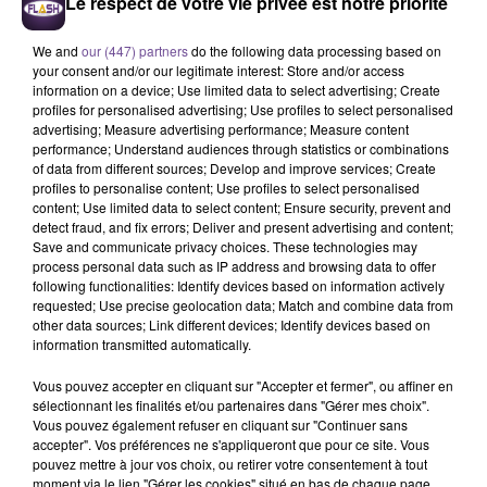
Le respect de votre vie privée est notre priorité
We and
our (447) partners
do the following data processing based on
your consent and/or our legitimate interest: Store and/or access
information on a device; Use limited data to select advertising; Create
profiles for personalised advertising; Use profiles to select personalised
advertising; Measure advertising performance; Measure content
performance; Understand audiences through statistics or combinations
of data from different sources; Develop and improve services; Create
profiles to personalise content; Use profiles to select personalised
content; Use limited data to select content; Ensure security, prevent and
Une entreprise de Limoges recherche
detect fraud, and fix errors; Deliver and present advertising and content;
un conseiller relation clientèle (H/F).
Save and communicate privacy choices. These technologies may
process personal data such as IP address and browsing data to offer
following functionalities: Identify devices based on information actively
requested; Use precise geolocation data; Match and combine data from
Une entreprise de Limoges recherche un conseiller relation
other data sources; Link different devices; Identify devices based on
clientèle (H/F). Vous accueillez et renseignez les usagers au
information transmitted automatically.
guichet et par téléphone, traitez leurs demandes, mettez à
Vous pouvez accepter en cliquant sur "Accepter et fermer", ou affiner en
jour les dossiers et assurez un suivi personnalisé. Aisance
sélectionnant les finalités et/ou partenaires dans "Gérer mes choix".
relationnelle, sens du service et rigueur administrative sont
Vous pouvez également refuser en cliquant sur "Continuer sans
accepter". Vos préférences ne s'appliqueront que pour ce site. Vous
appréciés. Une première expérience en accueil ou relation
pouvez mettre à jour vos choix, ou retirer votre consentement à tout
client est souhaitée, bac à bac+2 apprécié.
moment via le lien "Gérer les cookies" situé en bas de chaque page.