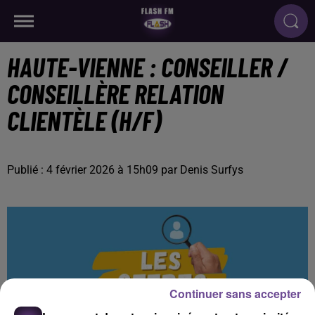
HAUTE-VIENNE : CONSEILLER /
CONSEILLÈRE RELATION
CLIENTÈLE (H/F)
Publié : 4 février 2026 à 15h09 par Denis Surfys
Continuer sans accepter