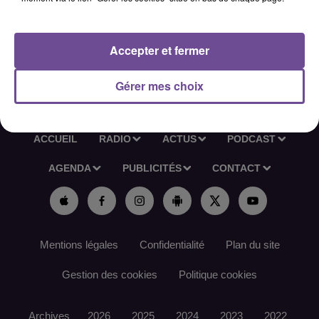
Réf France Travail: 168QCHW
Accepter et fermer
Gérer mes choix
ACCUEIL
RADIO
ACTUS
PODCAST
AGENDA
PUBLICITÉS
CONTACT
Mentions légales
Confidentialité
Plan du site
Gestion des cookies
Politique cookies
Archives
2026
2025
2024
2023
2022