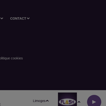
CONTACT
litique cookies
Limoges
E