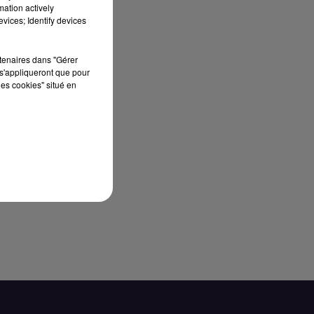
mation actively
vices; Identify devices
rtenaires dans "Gérer
s'appliqueront que pour
les cookies" situé en
z
er