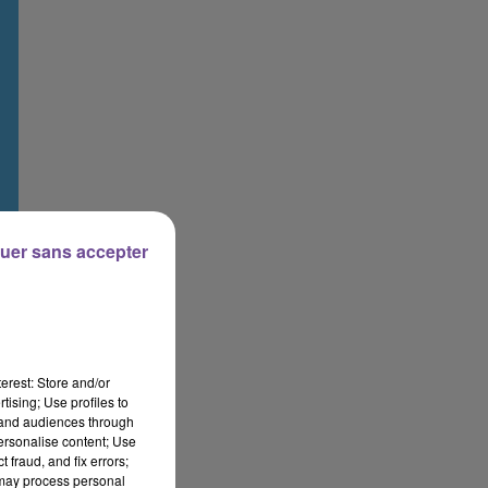
uer sans accepter
erest: Store and/or
tising; Use profiles to
tand audiences through
personalise content; Use
 fraud, and fix errors;
 may process personal