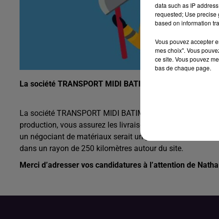
data such as IP address 
requested; Use precise g
based on information tra
Vous pouvez accepter en 
mes choix". Vous pouvez
ce site. Vous pouvez met
bas de chaque page.
La société TRANSPORT MIDI BATIMENT basée à Eymoutie
La société TRANSPORT MIDI BATIMENT basée à Eymoutiers
production, vous assurez les livraisons régionales de cha
un négociant de matériaux serait un plus. Le CACES Grue e
dans un rayon de 250 kilomètres autour du site.
Merci d’adresser vos candidatures à l’attention de Nath