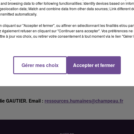
and browsing data to offer following functionalities: Identify devices based on infor
eolocation data; Match and combine data from other data sources; Link different de
nsmitted automatically.
cliquant sur "Accepter et fermer", ou affiner en sélectionnant les finalités et/ou pa
 également refuser en cliquant sur "Continuer sans accepter". Vos préférences ne 
tre à jour vos choix, ou retirer votre consentement à tout moment via le lien "Gérer 
rs recherche un conducteur SPL (H/F).
Gérer mes choix
Accepter et fermer
 recherche un conducteur SPL (H/F). Depuis l’unité de
rpentes et le déchargement sur les chantiers. Une expérience che
st souhaité. Il s’agit d’un CDI. Vous serez amené à vous déplac
alie GAUTIER. Email :
ressources.humaines@champeau.fr