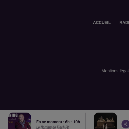
ACCUEIL
RAD
Mentions légal
En ce moment :
6
h -
10
h
Le Morning de Flash FM